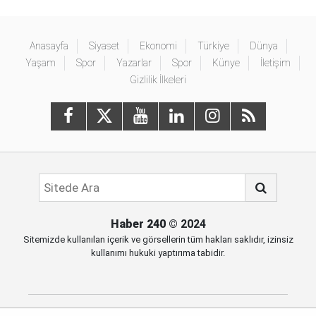
Anasayfa
Siyaset
Ekonomi
Türkiye
Dünya
Yaşam
Spor
Yazarlar
Spor
Künye
İletişim
Gizlilik İlkeleri
Haber 240
© 2024
Sitemizde kullanılan içerik ve görsellerin tüm hakları saklıdır, izinsiz
kullanımı hukuki yaptırıma tabidir.