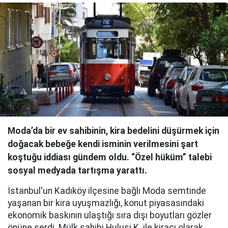
Moda’da bir ev sahibinin, kira bedelini düşürmek için
doğacak bebeğe kendi isminin verilmesini şart
koştuğu iddiası gündem oldu. “Özel hüküm” talebi
sosyal medyada tartışma yarattı.
İstanbul'un Kadıköy ilçesine bağlı Moda semtinde
yaşanan bir kira uyuşmazlığı, konut piyasasındaki
ekonomik baskının ulaştığı sıra dışı boyutları gözler
önüne serdi. Mülk sahibi Hulusi K. ile kiracı olarak