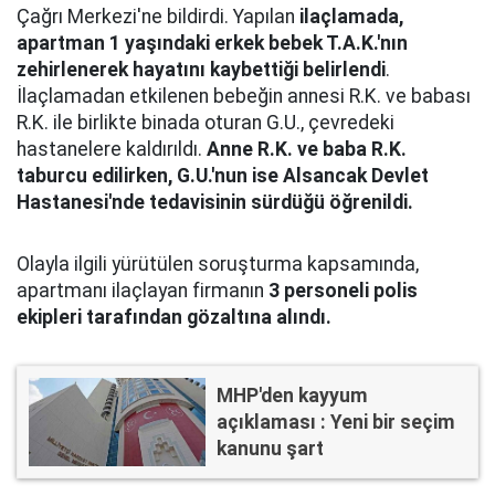
Çağrı Merkezi'ne bildirdi. Yapılan
ilaçlamada,
apartman 1 yaşındaki erkek bebek T.A.K.'nın
zehirlenerek hayatını kaybettiği belirlendi
.
İlaçlamadan etkilenen bebeğin annesi R.K. ve babası
R.K. ile birlikte binada oturan G.U., çevredeki
hastanelere kaldırıldı.
Anne R.K. ve baba R.K.
taburcu edilirken, G.U.'nun ise Alsancak Devlet
Hastanesi'nde tedavisinin sürdüğü öğrenildi.
Olayla ilgili yürütülen soruşturma kapsamında,
apartmanı ilaçlayan firmanın
3 personeli polis
ekipleri tarafından gözaltına alındı.
MHP'den kayyum
açıklaması : Yeni bir seçim
kanunu şart