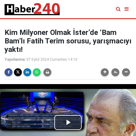
Kim Milyoner Olmak İster’de ‘Bam
Bam’lı Fatih Terim sorusu, yarışmacıyı
yaktı!
Yayınlanma:
07 Eylül 2024 Cumartesi 14:10
Play