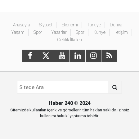
Anasayfa
Siyaset
Ekonomi
Türkiye
Dünya
Yaşam
Spor
Yazarlar
Spor
Künye
İletişim
Gizlilik İlkeleri
Haber 240
© 2024
Sitemizde kullanılan içerik ve görsellerin tüm hakları saklıdır, izinsiz
kullanımı hukuki yaptırıma tabidir.