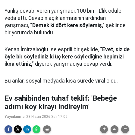
Yanlış cevabı veren yarışmacı, 100 bin TL'lik ödüle
veda etti. Cevabın açıklanmasının ardından
yarışmacı,
“Demek ki dört kere söylemiş,”
şeklinde
bir yorumda bulundu.
Kenan İmirzalıoğlu ise esprili bir şekilde,
“Evet, siz de
öyle bir söylediniz ki üç kere söylediğine hepimizi
ikna ettiniz,”
diyerek yarışmacıya cevap verdi.
Bu anlar, sosyal medyada kısa sürede viral oldu.
Ev sahibinden tuhaf teklif: 'Bebeğe
adımı koy kirayı indireyim'
Yayınlanma:
28 Nisan 2026 Salı 17:09