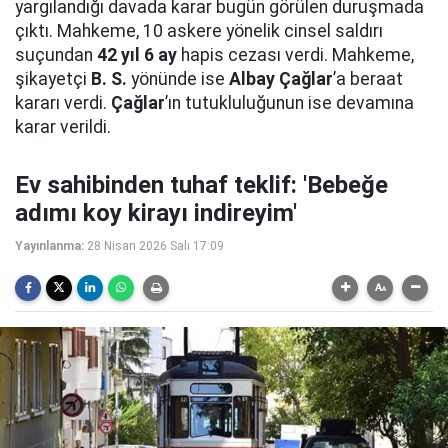
yargılandığı davada karar bugün görülen duruşmada
çıktı. Mahkeme, 10 askere yönelik cinsel saldırı
suçundan
42 yıl 6 ay
hapis cezası verdi. Mahkeme,
şikayetçi
B. S.
yönünde ise
Albay Çağlar
’a beraat
kararı verdi.
Çağlar
’ın tutukluluğunun ise devamına
karar verildi.
Ev sahibinden tuhaf teklif: 'Bebeğe
adımı koy kirayı indireyim'
Yayınlanma:
28 Nisan 2026 Salı 17:09