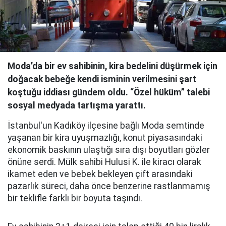
Moda’da bir ev sahibinin, kira bedelini düşürmek için
doğacak bebeğe kendi isminin verilmesini şart
koştuğu iddiası gündem oldu. “Özel hüküm” talebi
sosyal medyada tartışma yarattı.
İstanbul'un Kadıköy ilçesine bağlı Moda semtinde
yaşanan bir kira uyuşmazlığı, konut piyasasındaki
ekonomik baskının ulaştığı sıra dışı boyutları gözler
önüne serdi. Mülk sahibi Hulusi K. ile kiracı olarak
ikamet eden ve bebek bekleyen çift arasındaki
pazarlık süreci, daha önce benzerine rastlanmamış
bir teklifle farklı bir boyuta taşındı.