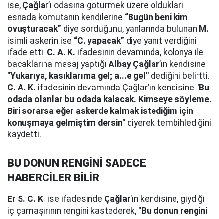
ise,
Çağla
r’ı odasına götürmek üzere oldukları
esnada komutanın kendilerine
“Bugün beni kim
ovuşturacak”
diye sorduğunu, yanlarında bulunan
M.
isimli askerin ise
“C. yapacak”
diye yanıt verdiğini
ifade etti.
C. A. K.
ifadesinin devamında, kolonya ile
bacaklarına masaj yaptığı
Albay Çağlar
’ın kendisine
"Yukarıya, kasıklarıma gel; a...e gel"
dediğini belirtti.
C. A. K.
ifadesinin devamında Çağlar’ın kendisine
"Bu
odada olanlar bu odada kalacak. Kimseye söyleme.
Biri sorarsa eğer askerde kalmak istediğim için
konuşmaya gelmiştim dersin"
diyerek tembihlediğini
kaydetti.
BU DONUN RENGİNİ SADECE
HABERCİLER BİLİR
Er S. C. K.
ise ifadesinde
Çağlar
’ın kendisine, giydiği
iç çamaşırının rengini kastederek,
"Bu donun rengini