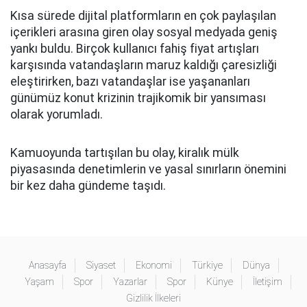
Kısa sürede dijital platformların en çok paylaşılan
içerikleri arasına giren olay sosyal medyada geniş
yankı buldu. Birçok kullanıcı fahiş fiyat artışları
karşısında vatandaşların maruz kaldığı çaresizliği
eleştirirken, bazı vatandaşlar ise yaşananları
günümüz konut krizinin trajikomik bir yansıması
olarak yorumladı.
Kamuoyunda tartışılan bu olay, kiralık mülk
piyasasında denetimlerin ve yasal sınırların önemini
bir kez daha gündeme taşıdı.
Anasayfa
Siyaset
Ekonomi
Türkiye
Dünya
Yaşam
Spor
Yazarlar
Spor
Künye
İletişim
Gizlilik İlkeleri