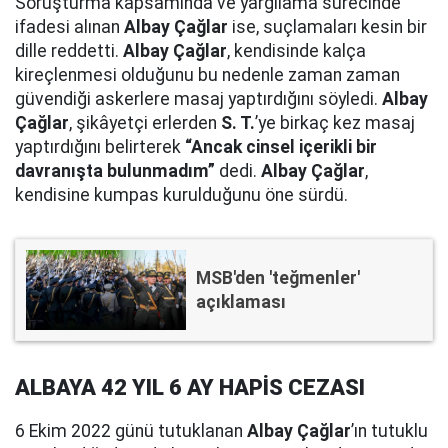
Soruşturma kapsamında ve yargılama sürecinde
ifadesi alınan
Albay Çağlar
ise, suçlamaları kesin bir
dille reddetti.
Albay Çağlar
, kendisinde kalça
kireçlenmesi olduğunu bu nedenle zaman zaman
güvendiği askerlere masaj yaptırdığını söyledi.
Albay
Çağlar
, şikâyetçi erlerden
S. T.
’ye birkaç kez masaj
yaptırdığını belirterek
“Ancak cinsel içerikli bir
davranışta bulunmadım”
dedi.
Albay Çağlar
,
kendisine kumpas kurulduğunu öne sürdü.
MSB'den 'teğmenler'
açıklaması
ALBAYA 42 YIL 6 AY HAPİS CEZASI
6 Ekim 2022 günü tutuklanan
Albay Çağlar
’ın tutuklu