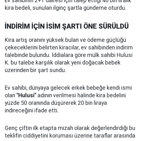
Ev sahibinin 2+1 dairesi için talep ettiği 40 bin liralık
kira bedeli, sunulan ilginç şartla gündeme oturdu.
İNDİRİM İÇİN İSİM ŞARTI ÖNE SÜRÜLDÜ
Kira artış oranını yüksek bulan ve ödeme güçlüğü
çekeceklerini belirten kiracılar, ev sahibinden indirim
talebinde bulundu. İddialara göre mülk sahibi Hulusi
K. bu talebe karşılık olarak yeni doğacak bebek
üzerinden bir şart sundu.
Ev sahibi, dünyaya gelecek erkek bebeğe kendi ismi
olan
"Hulusi"
adının verilmesi halinde kira bedelini
yüzde 50 oranında düşürerek 20 bin liraya
indireceğini ifade etti.
Genç çiftin ilk etapta mizah olarak değerlendirdiği bu
teklifin ciddiyetini koruması üzerine taraflar arasında