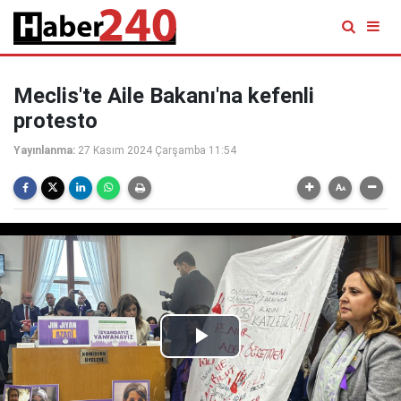
Meclis'te Aile Bakanı'na kefenli
protesto
Yayınlanma:
27 Kasım 2024 Çarşamba 11:54
Play
Video