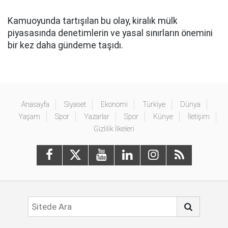
Kamuoyunda tartışılan bu olay, kiralık mülk
piyasasında denetimlerin ve yasal sınırların önemini
bir kez daha gündeme taşıdı.
Anasayfa
Siyaset
Ekonomi
Türkiye
Dünya
Yaşam
Spor
Yazarlar
Spor
Künye
İletişim
Gizlilik İlkeleri