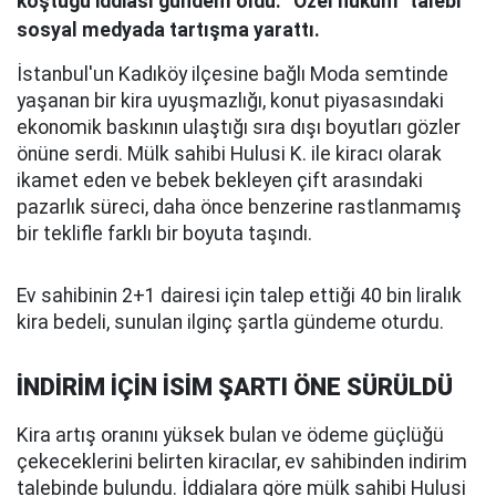
koştuğu iddiası gündem oldu. “Özel hüküm” talebi
sosyal medyada tartışma yarattı.
İstanbul'un Kadıköy ilçesine bağlı Moda semtinde
yaşanan bir kira uyuşmazlığı, konut piyasasındaki
ekonomik baskının ulaştığı sıra dışı boyutları gözler
önüne serdi. Mülk sahibi Hulusi K. ile kiracı olarak
ikamet eden ve bebek bekleyen çift arasındaki
pazarlık süreci, daha önce benzerine rastlanmamış
bir teklifle farklı bir boyuta taşındı.
Ev sahibinin 2+1 dairesi için talep ettiği 40 bin liralık
kira bedeli, sunulan ilginç şartla gündeme oturdu.
İNDİRİM İÇİN İSİM ŞARTI ÖNE SÜRÜLDÜ
Kira artış oranını yüksek bulan ve ödeme güçlüğü
çekeceklerini belirten kiracılar, ev sahibinden indirim
talebinde bulundu. İddialara göre mülk sahibi Hulusi