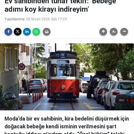
Ev sahibinden tuhaf teklif: 'Bebeğe
adımı koy kirayı indireyim'
Yayınlanma:
28 Nisan 2026 Salı 17:09
Moda’da bir ev sahibinin, kira bedelini düşürmek için
doğacak bebeğe kendi isminin verilmesini şart