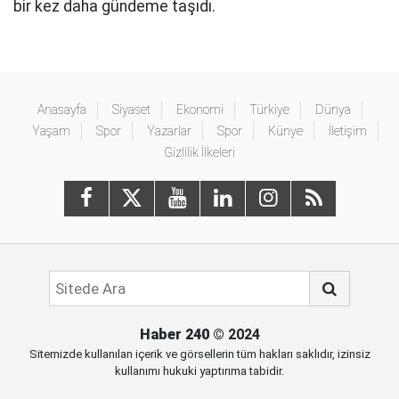
bir kez daha gündeme taşıdı.
Anasayfa
Siyaset
Ekonomi
Türkiye
Dünya
Yaşam
Spor
Yazarlar
Spor
Künye
İletişim
Gizlilik İlkeleri
Haber 240
© 2024
Sitemizde kullanılan içerik ve görsellerin tüm hakları saklıdır, izinsiz
kullanımı hukuki yaptırıma tabidir.