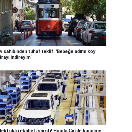
v sahibinden tuhaf teklif: 'Bebeğe adımı koy
irayı indireyim'
lektrikli rekabeti sarstı! Honda Çin’de küçülme