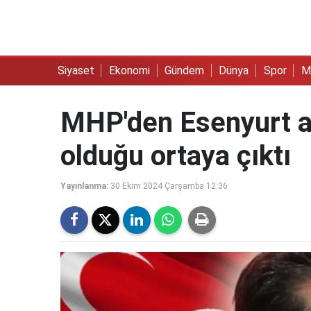
Siyaset
Ekonomi
Gündem
Dünya
Spor
M
MHP'den Esenyurt aç
olduğu ortaya çıktı
Yayınlanma:
30 Ekim 2024 Çarşamba 12:36