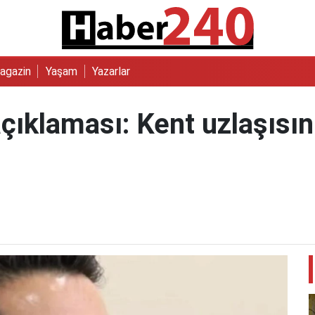
agazin
Yaşam
Yazarlar
ıklaması: Kent uzlaşısını