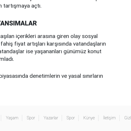
en tartışmaya açtı.
YANSIMALAR
aşılan içerikleri arasına giren olay sosyal
fahiş fiyat artışları karşısında vatandaşların
ı vatandaşlar ise yaşananları günümüz konut
mladı.
piyasasında denetimlerin ve yasal sınırların
Yaşam
Spor
Yazarlar
Spor
Künye
İletişim
Gizl