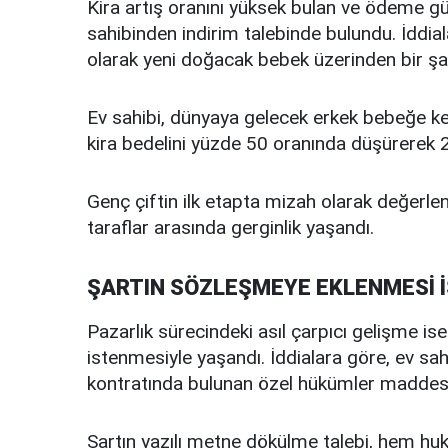
Kira artış oranını yüksek bulan ve ödeme güç
sahibinden indirim talebinde bulundu. İddial
olarak yeni doğacak bebek üzerinden bir şa
Ev sahibi, dünyaya gelecek erkek bebeğe k
kira bedelini yüzde 50 oranında düşürerek 20 
Genç çiftin ilk etapta mizah olarak değerlen
taraflar arasında gerginlik yaşandı.
ŞARTIN SÖZLEŞMEYE EKLENMESİ 
Pazarlık sürecindeki asıl çarpıcı gelişme is
istenmesiyle yaşandı. İddialara göre, ev sahib
kontratında bulunan özel hükümler maddesine
Şartın yazılı metne dökülme talebi, hem huku