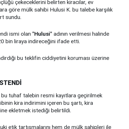
lüğü çekeceklerini belirten kiracılar, ev
ara göre mülk sahibi Hulusi K. bu talebe karşılık
rt sundu.
endi ismi olan
"Hulusi"
adının verilmesi halinde
bin liraya indireceğini ifade etti.
dirdiği bu teklifin ciddiyetini koruması üzerine
İSTENDİ
e bu tuhaf talebin resmi kayıtlara geçirilmek
inin kira indirimini içeren bu şartı, kira
 ekletmek istediği belirtildi.
ki etik tartışmalarını hem de mülk sahipleri ile