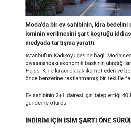
Moda’da bir ev sahibinin, kira bedelin
isminin verilmesini şart koştuğu iddia
medyada tartışma yarattı.
İstanbul'un Kadıköy ilçesine bağlı Moda se
piyasasındaki ekonomik baskının ulaştığı sır
Hulusi K. ile kiracı olarak ikamet eden ve b
önce benzerine rastlanmamış bir teklifle far
Ev sahibinin 2+1 dairesi için talep ettiği 40 b
gündeme oturdu.
İNDİRİM İÇİN İSİM ŞARTI ÖNE SÜRÜ