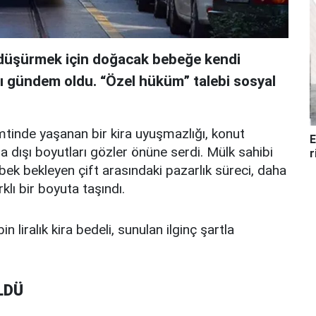
i düşürmek için doğacak bebeğe kendi
sı gündem oldu. “Özel hüküm” talebi sosyal
mtinde yaşanan bir kira uyuşmazlığı, konut
E
a dışı boyutları gözler önüne serdi. Mülk sahibi
r
ebek bekleyen çift arasındaki pazarlık süreci, daha
klı bir boyuta taşındı.
in liralık kira bedeli, sunulan ilginç şartla
LDÜ