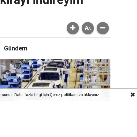
Gündem
orsunuz. Daha fazla bilgi için
Çerez politikamıza
tıklayınız.
lektrikli rekabeti sarstı! Honda Çin’de küçülme
ararı aldı