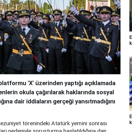
E
k
platformu 'X' üzerinden yaptığı açıklamada
lerin okula çağırılarak haklarında sosyal
dığına dair iddiaların gerçeği yansıtmadığını
E
k
ezuniyet törenindeki Atatürk yemini sonrası
rı nedeniyle soruşturma başlatıldığına dair