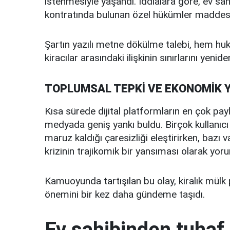
istenmesiyle yaşandı. İddialara göre, ev sahib
kontratında bulunan özel hükümler maddesine
Şartın yazılı metne dökülme talebi, hem huku
kiracılar arasındaki ilişkinin sınırlarını yenid
TOPLUMSAL TEPKİ VE EKONOMİK 
Kısa sürede dijital platformların en çok payl
medyada geniş yankı buldu. Birçok kullanıcı 
maruz kaldığı çaresizliği eleştirirken, baz
krizinin trajikomik bir yansıması olarak yoru
Kamuoyunda tartışılan bu olay, kiralık mülk 
önemini bir kez daha gündeme taşıdı.
Ev sahibinden tuhaf 