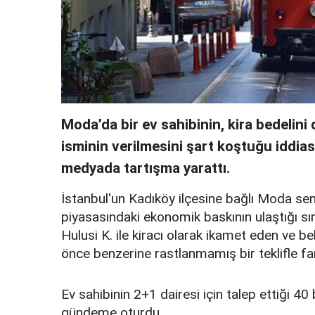
Moda’da bir ev sahibinin, kira bedelin
isminin verilmesini şart koştuğu iddia
medyada tartışma yarattı.
İstanbul'un Kadıköy ilçesine bağlı Moda se
piyasasındaki ekonomik baskının ulaştığı sır
Hulusi K. ile kiracı olarak ikamet eden ve b
önce benzerine rastlanmamış bir teklifle far
Ev sahibinin 2+1 dairesi için talep ettiği 40 b
gündeme oturdu.