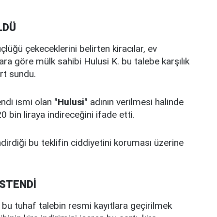
LDÜ
lüğü çekeceklerini belirten kiracılar, ev
ara göre mülk sahibi Hulusi K. bu talebe karşılık
rt sundu.
endi ismi olan
"Hulusi"
adının verilmesi halinde
bin liraya indireceğini ifade etti.
dirdiği bu teklifin ciddiyetini koruması üzerine
İSTENDİ
e bu tuhaf talebin resmi kayıtlara geçirilmek