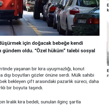
E
k
i düşürmek için doğacak bebeğe kendi
sı gündem oldu. “Özel hüküm” talebi sosyal
mtinde yaşanan bir kira uyuşmazlığı, konut
E
a dışı boyutları gözler önüne serdi. Mülk sahibi
r
ebek bekleyen çift arasındaki pazarlık süreci, daha
klı bir boyuta taşındı.
in liralık kira bedeli, sunulan ilginç şartla