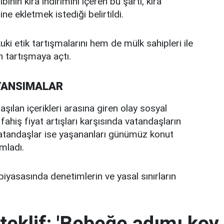
inin kira indirimini içeren bu şartı, kira
 ekletmek istediği belirtildi.
ki etik tartışmalarını hem de mülk sahipleri ile
en tartışmaya açtı.
YANSIMALAR
aşılan içerikleri arasına giren olay sosyal
fahiş fiyat artışları karşısında vatandaşların
ı vatandaşlar ise yaşananları günümüz konut
mladı.
piyasasında denetimlerin ve yasal sınırların
teklif: 'Bebeğe adımı koy 