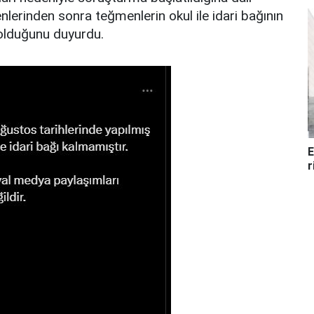
enlerinden sonra teğmenlerin okul ile idari bağının
z olduğunu duyurdu.
E
r