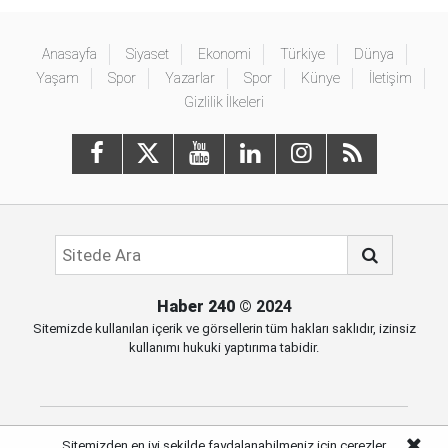
Anasayfa
Siyaset
Ekonomi
Türkiye
Dünya
Yaşam
Spor
Yazarlar
Spor
Künye
İletişim
Gizlilik İlkeleri
Haber 240
© 2024
Sitemizde kullanılan içerik ve görsellerin tüm hakları saklıdır, izinsiz
kullanımı hukuki yaptırıma tabidir.
Sitemizden en iyi şekilde faydalanabilmeniz için çerezler