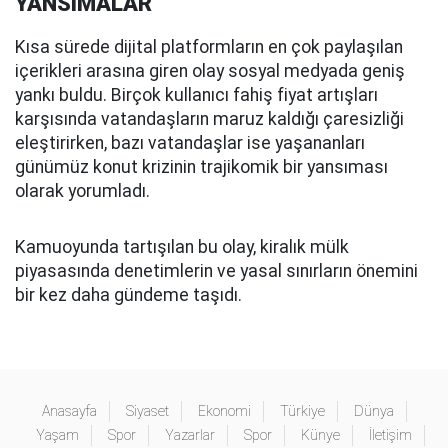
YANSIMALAR
Kısa sürede dijital platformların en çok paylaşılan
içerikleri arasına giren olay sosyal medyada geniş
yankı buldu. Birçok kullanıcı fahiş fiyat artışları
karşısında vatandaşların maruz kaldığı çaresizliği
eleştirirken, bazı vatandaşlar ise yaşananları
günümüz konut krizinin trajikomik bir yansıması
olarak yorumladı.
Kamuoyunda tartışılan bu olay, kiralık mülk
piyasasında denetimlerin ve yasal sınırların önemini
bir kez daha gündeme taşıdı.
Anasayfa
Siyaset
Ekonomi
Türkiye
Dünya
Yaşam
Spor
Yazarlar
Spor
Künye
İletişim