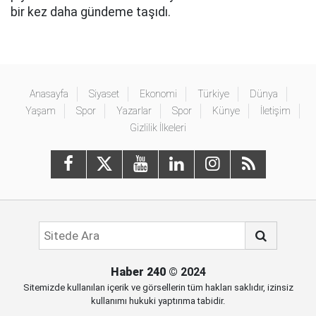
bir kez daha gündeme taşıdı.
Anasayfa
Siyaset
Ekonomi
Türkiye
Dünya
Yaşam
Spor
Yazarlar
Spor
Künye
İletişim
Gizlilik İlkeleri
Haber 240
© 2024
Sitemizde kullanılan içerik ve görsellerin tüm hakları saklıdır, izinsiz
kullanımı hukuki yaptırıma tabidir.