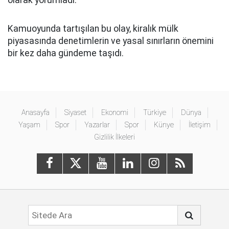
olarak yorumladı.
Kamuoyunda tartışılan bu olay, kiralık mülk
piyasasında denetimlerin ve yasal sınırların önemini
bir kez daha gündeme taşıdı.
Anasayfa
Siyaset
Ekonomi
Türkiye
Dünya
Yaşam
Spor
Yazarlar
Spor
Künye
İletişim
Gizlilik İlkeleri