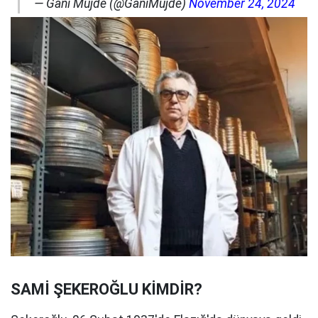
— Gani Müjde (@GaniMujde)
November 24, 2024
SAMİ ŞEKEROĞLU KİMDİR?