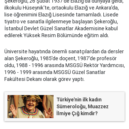
Şekeroğlu, 26 Şubat 1937'de Elazığ'da dünyaya geldi,
ilkokulu Hüseynik'te, ortaokulu Elazığ ve Ankara'da,
lise öğrenimini Elazığ Lisesinde tamamladı. Lisede
tiyatro ve sanatla ilgilenmeye başlayan Şekeroğlu,
İstanbul Devlet Güzel Sanatlar Akademisine kabul
edilerek Yüksek Resim Bölümünde eğitim aldı.
Üniversite hayatında önemli sanatçılardan da dersler
alan Şekeroğlu, 1985'de doçent, 1987'de profesör
oldu, 1988 - 1996 arasında MSGSÜ Rektör Yardımcısı,
1996 - 1999 arasında MSGSÜ Güzel Sanatlar
Fakültesi Dekanı olarak görev yaptı.
Türkiye'nin ilk kadın
Sümeroloğu, Muazzez
İlmiye Çığ kimdir?