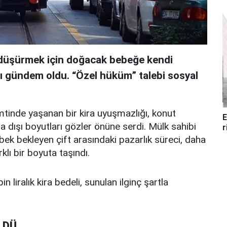
i düşürmek için doğacak bebeğe kendi
sı gündem oldu. “Özel hüküm” talebi sosyal
mtinde yaşanan bir kira uyuşmazlığı, konut
E
a dışı boyutları gözler önüne serdi. Mülk sahibi
r
ebek bekleyen çift arasındaki pazarlık süreci, daha
klı bir boyuta taşındı.
in liralık kira bedeli, sunulan ilginç şartla
LDÜ