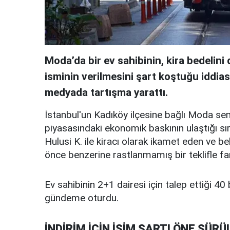
Moda’da bir ev sahibinin, kira bedelin
isminin verilmesini şart koştuğu iddia
medyada tartışma yarattı.
İstanbul'un Kadıköy ilçesine bağlı Moda se
piyasasındaki ekonomik baskının ulaştığı sır
Hulusi K. ile kiracı olarak ikamet eden ve b
önce benzerine rastlanmamış bir teklifle far
Ev sahibinin 2+1 dairesi için talep ettiği 40 b
gündeme oturdu.
İNDİRİM İÇİN İSİM ŞARTI ÖNE SÜRÜ