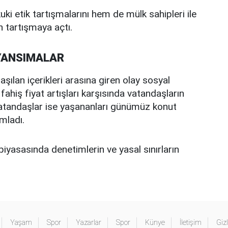
ki etik tartışmalarını hem de mülk sahipleri ile
en tartışmaya açtı.
YANSIMALAR
aşılan içerikleri arasına giren olay sosyal
fahiş fiyat artışları karşısında vatandaşların
ı vatandaşlar ise yaşananları günümüz konut
mladı.
piyasasında denetimlerin ve yasal sınırların
Yaşam
Spor
Yazarlar
Spor
Künye
İletişim
Gizl