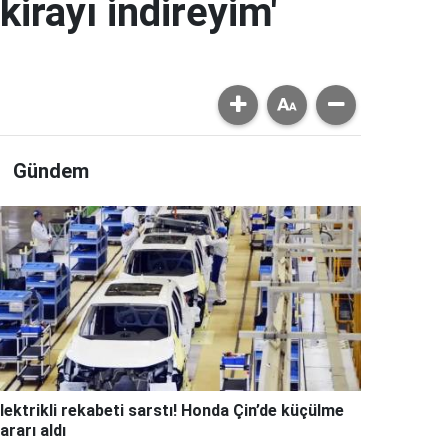
kirayı indireyim'
Gündem
lektrikli rekabeti sarstı! Honda Çin’de küçülme
ararı aldı