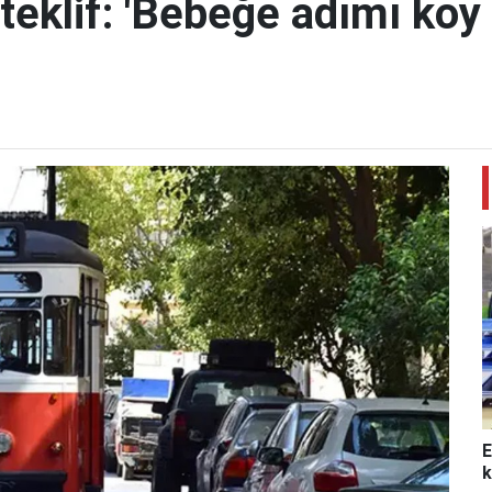
teklif: 'Bebeğe adımı koy 
E
k