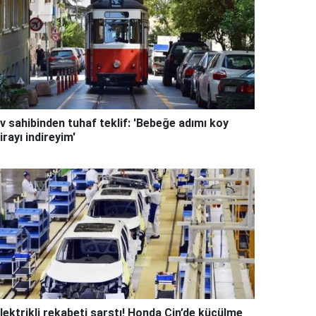
v sahibinden tuhaf teklif: 'Bebeğe adımı koy
irayı indireyim'
lektrikli rekabeti sarstı! Honda Çin’de küçülme