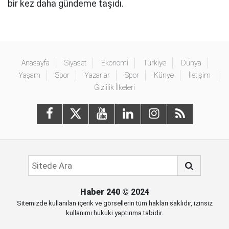
bir kez daha gündeme taşıdı.
Anasayfa
Siyaset
Ekonomi
Türkiye
Dünya
Yaşam
Spor
Yazarlar
Spor
Künye
İletişim
Gizlilik İlkeleri
Haber 240
© 2024
Sitemizde kullanılan içerik ve görsellerin tüm hakları saklıdır, izinsiz
kullanımı hukuki yaptırıma tabidir.