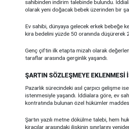
sahibinden indirim talebinde bulundu. İddial
olarak yeni doğacak bebek üzerinden bir şa
Ev sahibi, dünyaya gelecek erkek bebeğe k
kira bedelini yüzde 50 oranında düşürerek 20 
Genç çiftin ilk etapta mizah olarak değerlen
taraflar arasında gerginlik yaşandı.
ŞARTIN SÖZLEŞMEYE EKLENMESİ 
Pazarlık sürecindeki asıl çarpıcı gelişme is
istenmesiyle yaşandı. İddialara göre, ev sahib
kontratında bulunan özel hükümler maddesine
Şartın yazılı metne dökülme talebi, hem huku
kiracılar arasındaki ilişkinin sınırlarını yenid