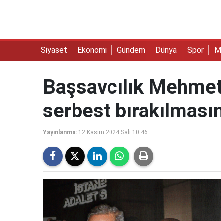
Siyaset
Ekonomi
Gündem
Dünya
Spor
M
Başsavcılık Mehmet A
serbest bırakılmasına
Yayınlanma:
12 Kasım 2024 Salı 10:46