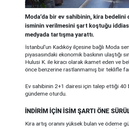
Moda’da bir ev sahibinin, kira bedelin
isminin verilmesini şart koştuğu iddia
medyada tartışma yarattı.
İstanbul'un Kadıköy ilçesine bağlı Moda se
piyasasındaki ekonomik baskının ulaştığı sır
Hulusi K. ile kiracı olarak ikamet eden ve b
önce benzerine rastlanmamış bir teklifle far
Ev sahibinin 2+1 dairesi için talep ettiği 40 b
gündeme oturdu.
İNDİRİM İÇİN İSİM ŞARTI ÖNE SÜRÜ
Kira artış oranını yüksek bulan ve ödeme güç