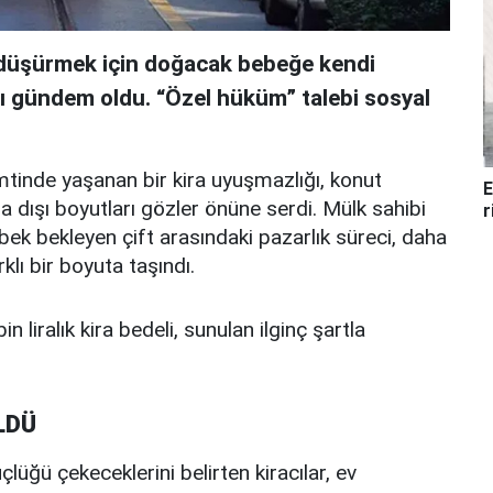
i düşürmek için doğacak bebeğe kendi
sı gündem oldu. “Özel hüküm” talebi sosyal
mtinde yaşanan bir kira uyuşmazlığı, konut
E
a dışı boyutları gözler önüne serdi. Mülk sahibi
r
ebek bekleyen çift arasındaki pazarlık süreci, daha
klı bir boyuta taşındı.
in liralık kira bedeli, sunulan ilginç şartla
LDÜ
lüğü çekeceklerini belirten kiracılar, ev