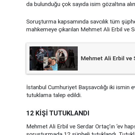
da bulunduğu çok sayıda isim gözaltına alın
Soruşturma kapsamında savcılık tüm şüpheli
mahkemeye çıkarılan Mehmet Ali Erbil ve Ser
Mehmet Ali Erbil ve 
İstanbul Cumhuriyet Başsavcılığı iki ismin ev 
tutuklama talep edildi.
12 KİŞİ TUTUKLANDI
Mehmet Ali Erbil ve Serdar Ortaç’ın ‘ev hapsi
soruşturmada 12 şüpheli tutuklandı. Tutuk