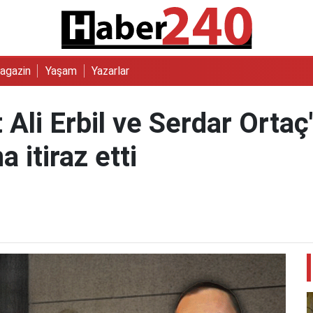
agazin
Yaşam
Yazarlar
li Erbil ve Serdar Ortaç'ı
 itiraz etti