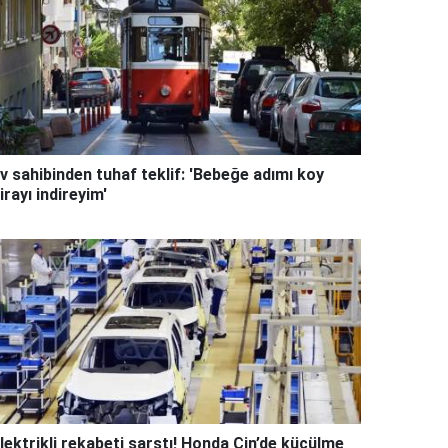
v sahibinden tuhaf teklif: 'Bebeğe adımı koy
irayı indireyim'
lektrikli rekabeti sarstı! Honda Çin’de küçülme