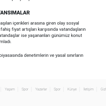
YANSIMALAR
aşılan içerikleri arasına giren olay sosyal
fahiş fiyat artışları karşısında vatandaşların
ı vatandaşlar ise yaşananları günümüz konut
mladı.
piyasasında denetimlerin ve yasal sınırların
Yaşam
Spor
Yazarlar
Spor
Künye
İletişim
Gizl