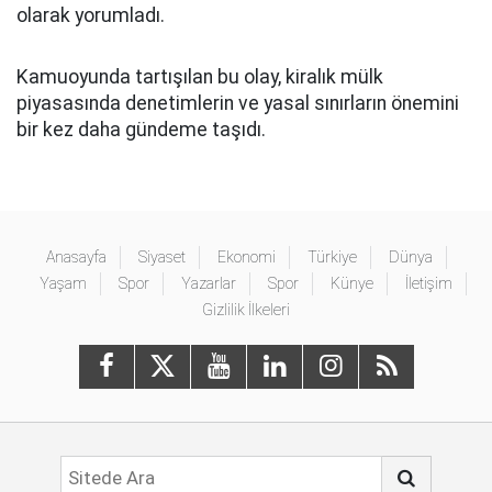
olarak yorumladı.
Kamuoyunda tartışılan bu olay, kiralık mülk
piyasasında denetimlerin ve yasal sınırların önemini
bir kez daha gündeme taşıdı.
Anasayfa
Siyaset
Ekonomi
Türkiye
Dünya
Yaşam
Spor
Yazarlar
Spor
Künye
İletişim
Gizlilik İlkeleri