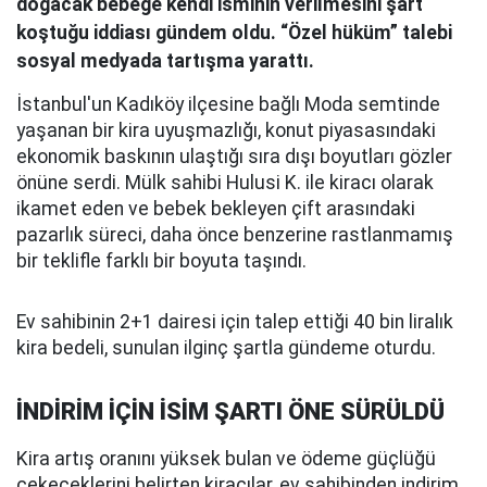
doğacak bebeğe kendi isminin verilmesini şart
koştuğu iddiası gündem oldu. “Özel hüküm” talebi
sosyal medyada tartışma yarattı.
İstanbul'un Kadıköy ilçesine bağlı Moda semtinde
yaşanan bir kira uyuşmazlığı, konut piyasasındaki
ekonomik baskının ulaştığı sıra dışı boyutları gözler
önüne serdi. Mülk sahibi Hulusi K. ile kiracı olarak
ikamet eden ve bebek bekleyen çift arasındaki
pazarlık süreci, daha önce benzerine rastlanmamış
bir teklifle farklı bir boyuta taşındı.
Ev sahibinin 2+1 dairesi için talep ettiği 40 bin liralık
kira bedeli, sunulan ilginç şartla gündeme oturdu.
İNDİRİM İÇİN İSİM ŞARTI ÖNE SÜRÜLDÜ
Kira artış oranını yüksek bulan ve ödeme güçlüğü
çekeceklerini belirten kiracılar, ev sahibinden indirim