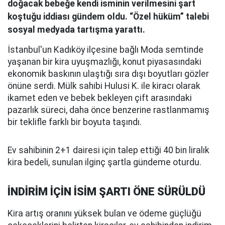
doğacak bebeğe kendi isminin verilmesini şart
koştuğu iddiası gündem oldu. “Özel hüküm” talebi
sosyal medyada tartışma yarattı.
İstanbul'un Kadıköy ilçesine bağlı Moda semtinde
yaşanan bir kira uyuşmazlığı, konut piyasasındaki
ekonomik baskının ulaştığı sıra dışı boyutları gözler
önüne serdi. Mülk sahibi Hulusi K. ile kiracı olarak
ikamet eden ve bebek bekleyen çift arasındaki
pazarlık süreci, daha önce benzerine rastlanmamış
bir teklifle farklı bir boyuta taşındı.
Ev sahibinin 2+1 dairesi için talep ettiği 40 bin liralık
kira bedeli, sunulan ilginç şartla gündeme oturdu.
İNDİRİM İÇİN İSİM ŞARTI ÖNE SÜRÜLDÜ
Kira artış oranını yüksek bulan ve ödeme güçlüğü