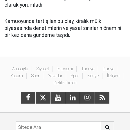
olarak yorumladı.
Kamuoyunda tartışılan bu olay, kiralık mülk
piyasasında denetimlerin ve yasal sınırların önemini
bir kez daha gündeme taşıdı.
Anasayfa
Siyaset
Ekonomi
Türkiye
Dünya
Yaşam
Spor
Yazarlar
Spor
Künye
İletişim
Gizlilik İlkeleri