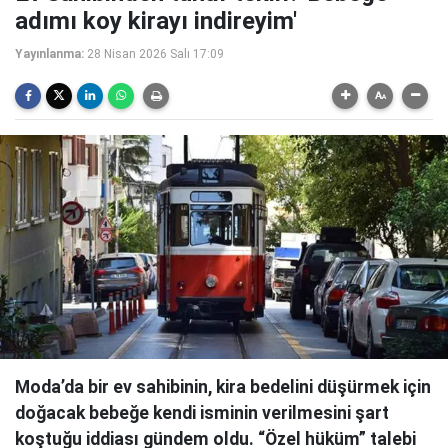
adımı koy kirayı indireyim'
Yayınlanma:
28 Nisan 2026 Salı 17:09
Moda’da bir ev sahibinin, kira bedelini düşürmek için
doğacak bebeğe kendi isminin verilmesini şart
koştuğu iddiası gündem oldu. “Özel hüküm” talebi