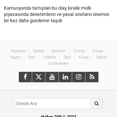
Kamuoyunda tartışılan bu olay, kiralık mülk
piyasasında denetimlerin ve yasal sınırların önemini
bir kez daha gündeme taşıdı.
Anasayfa
Siyaset
Ekonomi
Türkiye
Dünya
Yaşam
Spor
Yazarlar
Spor
Künye
İletişim
Gizlilik İlkeleri
Haber 240
© 2024