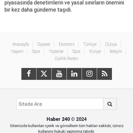
piyasasında denetimlerin ve yasal sınırların önemini
bir kez daha gündeme taşıdı.
Anasayfa
Siyaset
Ekonomi
Türkiye
Dünya
Yaşam
Spor
Yazarlar
Spor
Künye
İletişim
Gizlilik İlkeleri
Haber 240
© 2024
Sitemizde kullanılan içerik ve görsellerin tüm hakları saklıdır, izinsiz
kullanımı hukuki yaptırıma tabidir.