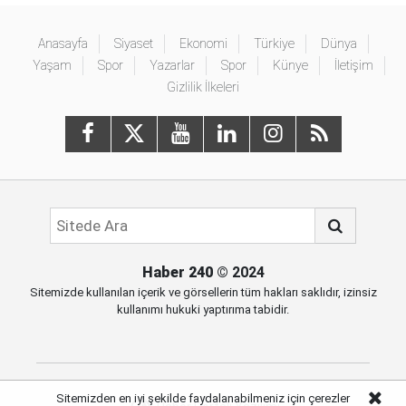
Anasayfa
Siyaset
Ekonomi
Türkiye
Dünya
Yaşam
Spor
Yazarlar
Spor
Künye
İletişim
Gizlilik İlkeleri
Haber 240
© 2024
Sitemizde kullanılan içerik ve görsellerin tüm hakları saklıdır, izinsiz
kullanımı hukuki yaptırıma tabidir.
Sitemizden en iyi şekilde faydalanabilmeniz için çerezler