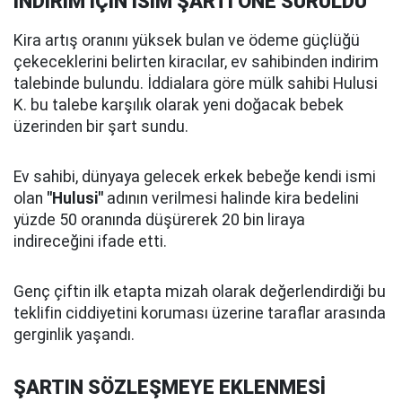
İNDİRİM İÇİN İSİM ŞARTI ÖNE SÜRÜLDÜ
Kira artış oranını yüksek bulan ve ödeme güçlüğü
çekeceklerini belirten kiracılar, ev sahibinden indirim
talebinde bulundu. İddialara göre mülk sahibi Hulusi
K. bu talebe karşılık olarak yeni doğacak bebek
üzerinden bir şart sundu.
Ev sahibi, dünyaya gelecek erkek bebeğe kendi ismi
olan
"Hulusi"
adının verilmesi halinde kira bedelini
yüzde 50 oranında düşürerek 20 bin liraya
indireceğini ifade etti.
Genç çiftin ilk etapta mizah olarak değerlendirdiği bu
teklifin ciddiyetini koruması üzerine taraflar arasında
gerginlik yaşandı.
ŞARTIN SÖZLEŞMEYE EKLENMESİ