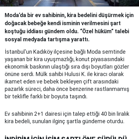
Moda’da bir ev sahibinin, kira bedelini düşürmek için
doğacak bebeğe kendi isminin verilmesini şart
koştuğu iddiası gündem oldu. “Özel hüküm” talebi
sosyal medyada tartışma yarattı.
İstanbul'un Kadıköy ilçesine bağlı Moda semtinde
yaşanan bir kira uyuşmazlığı, konut piyasasındaki
ekonomik baskının ulaştığı sıra dışı boyutları gözler
önüne serdi. Mülk sahibi Hulusi K. ile kiracı olarak
ikamet eden ve bebek bekleyen çift arasındaki
pazarlık süreci, daha önce benzerine rastlanmamış
bir teklifle farklı bir boyuta taşındı.
Ev sahibinin 2+1 dairesi için talep ettiği 40 bin liralık
kira bedeli, sunulan ilginç şartla gündeme oturdu.