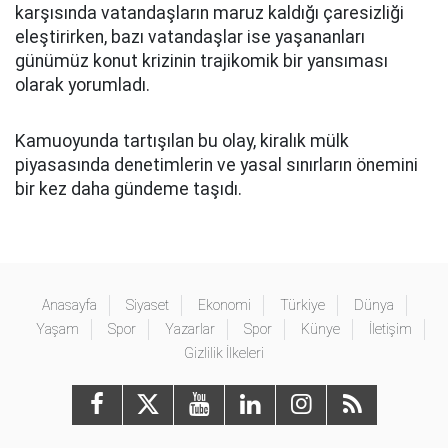
karşısında vatandaşların maruz kaldığı çaresizliği
eleştirirken, bazı vatandaşlar ise yaşananları
günümüz konut krizinin trajikomik bir yansıması
olarak yorumladı.
Kamuoyunda tartışılan bu olay, kiralık mülk
piyasasında denetimlerin ve yasal sınırların önemini
bir kez daha gündeme taşıdı.
Anasayfa
Siyaset
Ekonomi
Türkiye
Dünya
Yaşam
Spor
Yazarlar
Spor
Künye
İletişim
Gizlilik İlkeleri