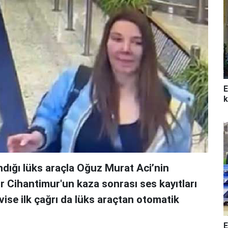
E
k
ndığı lüks araçla Oğuz Murat Aci’nin
 Cihantimur'un kaza sonrası ses kayıtları
rvise ilk çağrı da lüks araçtan otomatik
E