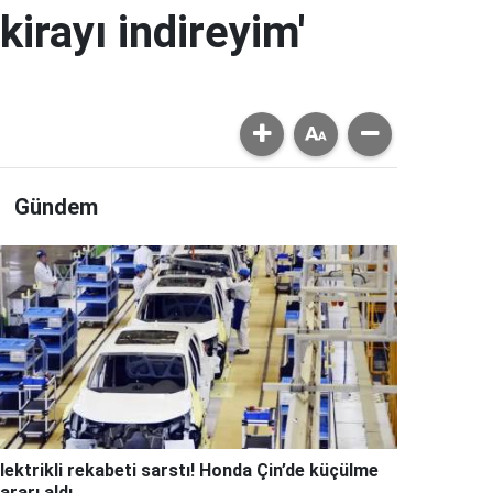
kirayı indireyim'
Gündem
lektrikli rekabeti sarstı! Honda Çin’de küçülme
ararı aldı