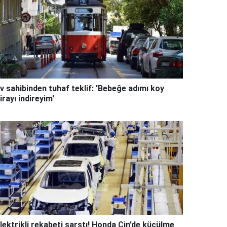
v sahibinden tuhaf teklif: 'Bebeğe adımı koy
irayı indireyim'
lektrikli rekabeti sarstı! Honda Çin’de küçülme