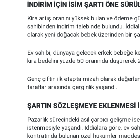
İNDİRİM İÇİN İSİM ŞARTI ÖNE SÜRÜ
Kira artış oranını yüksek bulan ve ödeme güç
sahibinden indirim talebinde bulundu. İddial
olarak yeni doğacak bebek üzerinden bir şa
Ev sahibi, dünyaya gelecek erkek bebeğe k
kira bedelini yüzde 50 oranında düşürerek 20 
Genç çiftin ilk etapta mizah olarak değerlen
taraflar arasında gerginlik yaşandı.
ŞARTIN SÖZLEŞMEYE EKLENMESİ 
Pazarlık sürecindeki asıl çarpıcı gelişme is
istenmesiyle yaşandı. İddialara göre, ev sahib
kontratında bulunan özel hükümler maddesine