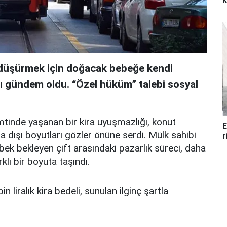
i düşürmek için doğacak bebeğe kendi
sı gündem oldu. “Özel hüküm” talebi sosyal
mtinde yaşanan bir kira uyuşmazlığı, konut
E
a dışı boyutları gözler önüne serdi. Mülk sahibi
r
ebek bekleyen çift arasındaki pazarlık süreci, daha
klı bir boyuta taşındı.
in liralık kira bedeli, sunulan ilginç şartla