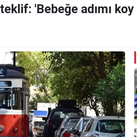
teklif: 'Bebeğe adımı koy 
E
k