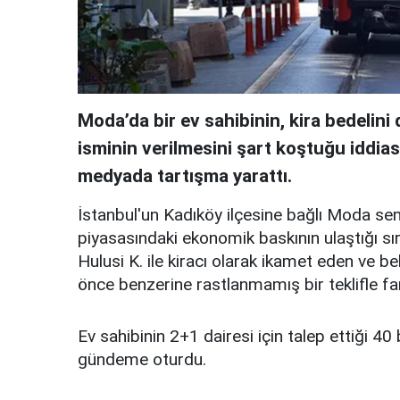
Moda’da bir ev sahibinin, kira bedelin
isminin verilmesini şart koştuğu iddia
medyada tartışma yarattı.
İstanbul'un Kadıköy ilçesine bağlı Moda se
piyasasındaki ekonomik baskının ulaştığı sır
Hulusi K. ile kiracı olarak ikamet eden ve b
önce benzerine rastlanmamış bir teklifle far
Ev sahibinin 2+1 dairesi için talep ettiği 40 b
gündeme oturdu.