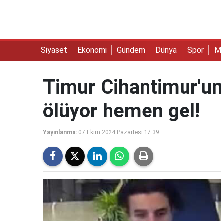
Siyaset
Ekonomi
Gündem
Dünya
Spor
M
Timur Cihantimur'un 
ölüyor hemen gel!
Yayınlanma:
07 Ekim 2024 Pazartesi 17:39