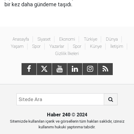
bir kez daha gündeme taşıdı.
Anasayfa
Siyaset
Ekonomi
Türkiye
Dünya
Yaşam
Spor
Yazarlar
Spor
Künye
İletişim
Gizlilik İlkeleri
Haber 240
© 2024
Sitemizde kullanılan içerik ve görsellerin tüm hakları saklıdır, izinsiz
kullanımı hukuki yaptırıma tabidir.