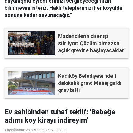
dayanışma eylemlerimizi sergileyeceğimizin
bilinmesini isteriz. Haklı taleplerimizi her koşulda
sonuna kadar savunacağız."
Madencilerin direnişi
sürüyor: Çözüm olmazsa
açlık grevine başlayacaklar
Kadıköy Belediyesi'nde 1
dakikalık grev: Mesaj geldi
grev bitti
Ev sahibinden tuhaf teklif: 'Bebeğe
adımı koy kirayı indireyim'
Yayınlanma:
28 Nisan 2026 Salı 17:09