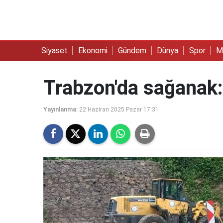
Siyaset
Ekonomi
Gündem
Dünya
Spor
M
Trabzon'da sağanak:
Yayınlanma:
22 Haziran 2025 Pazar 17:31