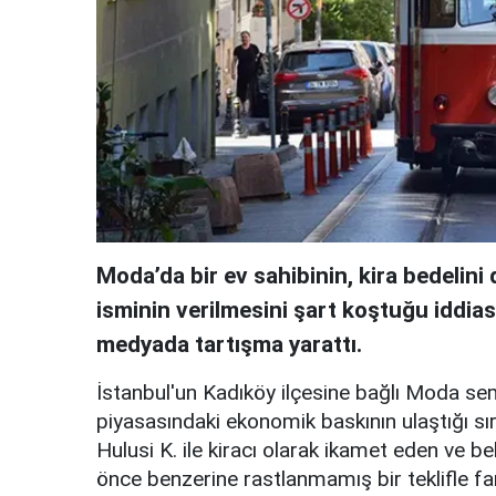
Moda’da bir ev sahibinin, kira bedelin
isminin verilmesini şart koştuğu iddia
medyada tartışma yarattı.
İstanbul'un Kadıköy ilçesine bağlı Moda se
piyasasındaki ekonomik baskının ulaştığı sır
Hulusi K. ile kiracı olarak ikamet eden ve b
önce benzerine rastlanmamış bir teklifle far