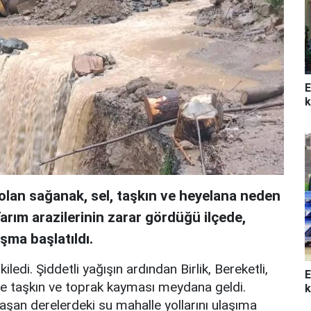
E
k
 olan sağanak, sel, taşkın ve heyelana neden
arım arazilerinin zarar gördüğü ilçede,
ışma başlatıldı.
ledi. Şiddetli yağışın ardından Birlik, Bereketli,
E
nde taşkın ve toprak kayması meydana geldi.
k
taşan derelerdeki su mahalle yollarını ulaşıma