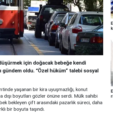
E
k
i düşürmek için doğacak bebeğe kendi
sı gündem oldu. “Özel hüküm” talebi sosyal
mtinde yaşanan bir kira uyuşmazlığı, konut
E
a dışı boyutları gözler önüne serdi. Mülk sahibi
r
ebek bekleyen çift arasındaki pazarlık süreci, daha
klı bir boyuta taşındı.