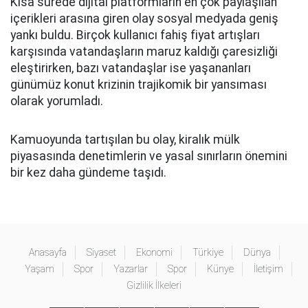
Kısa sürede dijital platformların en çok paylaşılan
içerikleri arasına giren olay sosyal medyada geniş
yankı buldu. Birçok kullanıcı fahiş fiyat artışları
karşısında vatandaşların maruz kaldığı çaresizliği
eleştirirken, bazı vatandaşlar ise yaşananları
günümüz konut krizinin trajikomik bir yansıması
olarak yorumladı.
Kamuoyunda tartışılan bu olay, kiralık mülk
piyasasında denetimlerin ve yasal sınırların önemini
bir kez daha gündeme taşıdı.
Anasayfa
Siyaset
Ekonomi
Türkiye
Dünya
Yaşam
Spor
Yazarlar
Spor
Künye
İletişim
Gizlilik İlkeleri