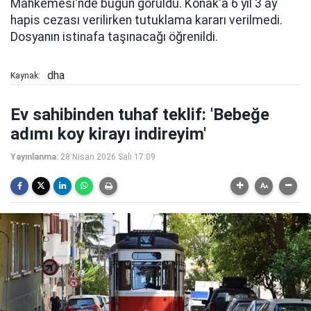
Mahkemesi'nde bugün görüldü. Konak'a 6 yıl 3 ay
hapis cezası verilirken tutuklama kararı verilmedi.
Dosyanın istinafa taşınacağı öğrenildi.
dha
Kaynak:
Ev sahibinden tuhaf teklif: 'Bebeğe
adımı koy kirayı indireyim'
Yayınlanma:
28 Nisan 2026 Salı 17:09