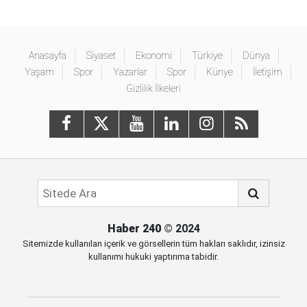
Anasayfa
Siyaset
Ekonomi
Türkiye
Dünya
Yaşam
Spor
Yazarlar
Spor
Künye
İletişim
Gizlilik İlkeleri
Haber 240
© 2024
Sitemizde kullanılan içerik ve görsellerin tüm hakları saklıdır, izinsiz
kullanımı hukuki yaptırıma tabidir.