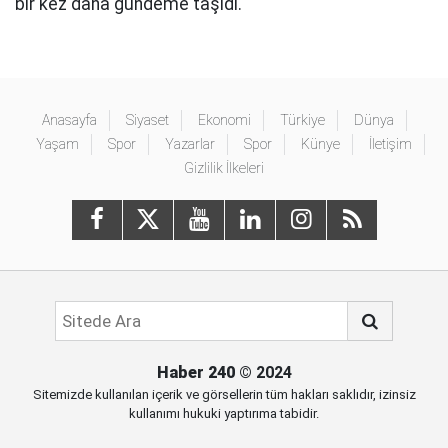
bir kez daha gündeme taşıdı.
Anasayfa
Siyaset
Ekonomi
Türkiye
Dünya
Yaşam
Spor
Yazarlar
Spor
Künye
İletişim
Gizlilik İlkeleri
Haber 240
© 2024
Sitemizde kullanılan içerik ve görsellerin tüm hakları saklıdır, izinsiz
kullanımı hukuki yaptırıma tabidir.