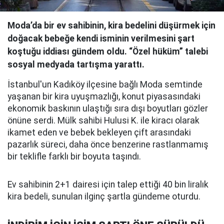
Moda’da bir ev sahibinin, kira bedelini düşürmek için
doğacak bebeğe kendi isminin verilmesini şart
koştuğu iddiası gündem oldu. “Özel hüküm” talebi
sosyal medyada tartışma yarattı.
İstanbul'un Kadıköy ilçesine bağlı Moda semtinde
yaşanan bir kira uyuşmazlığı, konut piyasasındaki
ekonomik baskının ulaştığı sıra dışı boyutları gözler
önüne serdi. Mülk sahibi Hulusi K. ile kiracı olarak
ikamet eden ve bebek bekleyen çift arasındaki
pazarlık süreci, daha önce benzerine rastlanmamış
bir teklifle farklı bir boyuta taşındı.
Ev sahibinin 2+1 dairesi için talep ettiği 40 bin liralık
kira bedeli, sunulan ilginç şartla gündeme oturdu.