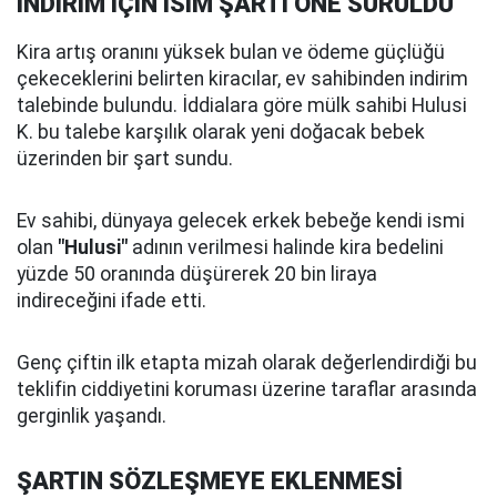
İNDİRİM İÇİN İSİM ŞARTI ÖNE SÜRÜLDÜ
Kira artış oranını yüksek bulan ve ödeme güçlüğü
çekeceklerini belirten kiracılar, ev sahibinden indirim
talebinde bulundu. İddialara göre mülk sahibi Hulusi
K. bu talebe karşılık olarak yeni doğacak bebek
üzerinden bir şart sundu.
Ev sahibi, dünyaya gelecek erkek bebeğe kendi ismi
olan
"Hulusi"
adının verilmesi halinde kira bedelini
yüzde 50 oranında düşürerek 20 bin liraya
indireceğini ifade etti.
Genç çiftin ilk etapta mizah olarak değerlendirdiği bu
teklifin ciddiyetini koruması üzerine taraflar arasında
gerginlik yaşandı.
ŞARTIN SÖZLEŞMEYE EKLENMESİ