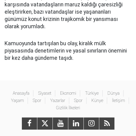
karşısında vatandaşların maruz kaldığı çaresizliği
eleştirirken, bazı vatandaşlar ise yaşananları
günümüz konut krizinin trajikomik bir yansıması
olarak yorumladı.
Kamuoyunda tartışılan bu olay, kiralık mülk
piyasasında denetimlerin ve yasal sınırların önemini
bir kez daha gündeme taşıdı.
Anasayfa
Siyaset
Ekonomi
Türkiye
Dünya
Yaşam
Spor
Yazarlar
Spor
Künye
İletişim
Gizlilik İlkeleri