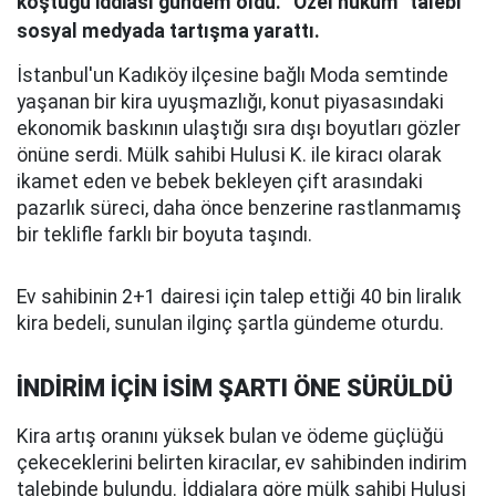
koştuğu iddiası gündem oldu. “Özel hüküm” talebi
sosyal medyada tartışma yarattı.
İstanbul'un Kadıköy ilçesine bağlı Moda semtinde
yaşanan bir kira uyuşmazlığı, konut piyasasındaki
ekonomik baskının ulaştığı sıra dışı boyutları gözler
önüne serdi. Mülk sahibi Hulusi K. ile kiracı olarak
ikamet eden ve bebek bekleyen çift arasındaki
pazarlık süreci, daha önce benzerine rastlanmamış
bir teklifle farklı bir boyuta taşındı.
Ev sahibinin 2+1 dairesi için talep ettiği 40 bin liralık
kira bedeli, sunulan ilginç şartla gündeme oturdu.
İNDİRİM İÇİN İSİM ŞARTI ÖNE SÜRÜLDÜ
Kira artış oranını yüksek bulan ve ödeme güçlüğü
çekeceklerini belirten kiracılar, ev sahibinden indirim
talebinde bulundu. İddialara göre mülk sahibi Hulusi