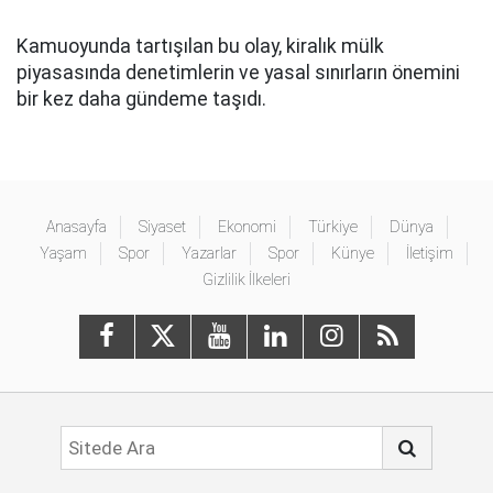
Kamuoyunda tartışılan bu olay, kiralık mülk
piyasasında denetimlerin ve yasal sınırların önemini
bir kez daha gündeme taşıdı.
Anasayfa
Siyaset
Ekonomi
Türkiye
Dünya
Yaşam
Spor
Yazarlar
Spor
Künye
İletişim
Gizlilik İlkeleri