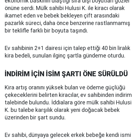
ekonomik baskının ulaştığı sıra dışı boyutları gözler
önüne serdi. Mülk sahibi Hulusi K. ile kiracı olarak
ikamet eden ve bebek bekleyen çift arasındaki
pazarlık süreci, daha önce benzerine rastlanmamış
bir teklifle farklı bir boyuta taşındı.
Ev sahibinin 2+1 dairesi için talep ettiği 40 bin liralık
kira bedeli, sunulan ilginç şartla gündeme oturdu.
İNDİRİM İÇİN İSİM ŞARTI ÖNE SÜRÜLDÜ
Kira artış oranını yüksek bulan ve ödeme güçlüğü
çekeceklerini belirten kiracılar, ev sahibinden indirim
talebinde bulundu. İddialara göre mülk sahibi Hulusi
K. bu talebe karşılık olarak yeni doğacak bebek
üzerinden bir şart sundu.
Ev sahibi, dünyaya gelecek erkek bebeğe kendi ismi