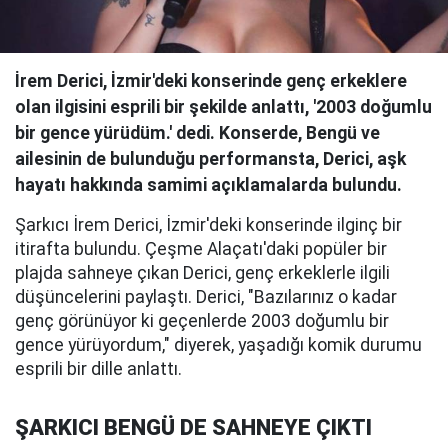
İrem Derici, İzmir'deki konserinde genç erkeklere
olan ilgisini esprili bir şekilde anlattı, '2003 doğumlu
bir gence yürüdüm.' dedi. Konserde, Bengü ve
ailesinin de bulunduğu performansta, Derici, aşk
hayatı hakkında samimi açıklamalarda bulundu.
Şarkıcı İrem Derici, İzmir'deki konserinde ilginç bir
itirafta bulundu. Çeşme Alaçatı'daki popüler bir
plajda sahneye çıkan Derici, genç erkeklerle ilgili
düşüncelerini paylaştı. Derici, "Bazılarınız o kadar
genç görünüyor ki geçenlerde 2003 doğumlu bir
gence yürüyordum," diyerek, yaşadığı komik durumu
esprili bir dille anlattı.
ŞARKICI BENGÜ DE SAHNEYE ÇIKTI