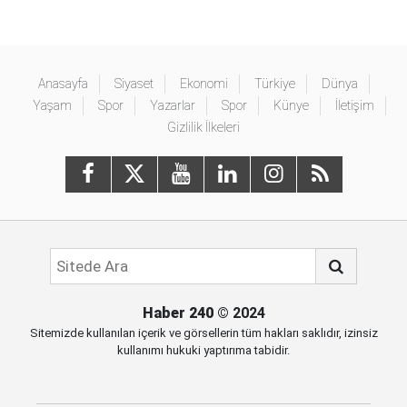
Anasayfa
Siyaset
Ekonomi
Türkiye
Dünya
Yaşam
Spor
Yazarlar
Spor
Künye
İletişim
Gizlilik İlkeleri
Haber 240
© 2024
Sitemizde kullanılan içerik ve görsellerin tüm hakları saklıdır, izinsiz
kullanımı hukuki yaptırıma tabidir.