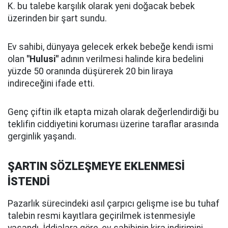
K. bu talebe karşılık olarak yeni doğacak bebek
üzerinden bir şart sundu.
Ev sahibi, dünyaya gelecek erkek bebeğe kendi ismi
olan
"Hulusi"
adının verilmesi halinde kira bedelini
yüzde 50 oranında düşürerek 20 bin liraya
indireceğini ifade etti.
Genç çiftin ilk etapta mizah olarak değerlendirdiği bu
teklifin ciddiyetini koruması üzerine taraflar arasında
gerginlik yaşandı.
ŞARTIN SÖZLEŞMEYE EKLENMESİ
İSTENDİ
Pazarlık sürecindeki asıl çarpıcı gelişme ise bu tuhaf
talebin resmi kayıtlara geçirilmek istenmesiyle
yaşandı. İddialara göre, ev sahibinin kira indirimini