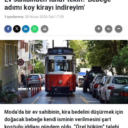
adımı koy kirayı indireyim'
Yayınlanma:
28 Nisan 2026 Salı 17:09
Moda’da bir ev sahibinin, kira bedelini düşürmek için
doğacak bebeğe kendi isminin verilmesini şart
koştuğu iddiası gündem oldu. “Özel hüküm” talebi