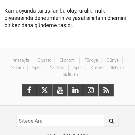
Kamuoyunda tartışılan bu olay, kiralık mülk
piyasasında denetimlerin ve yasal sınırların önemini
bir kez daha gündeme taşıdı.
Anasayfa
Siyaset
Ekonomi
Türkiye
Dünya
Yaşam
Spor
Yazarlar
Spor
Künye
İletişim
Gizlilik İlkeleri