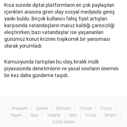
Kısa sürede dijital platformların en çok paylaşılan
içerikleri arasına giren olay sosyal medyada geniş
yankı buldu. Birçok kullanıcı fahiş fiyat artışları
karşısında vatandaşların maruz kaldığı çaresizliği
eleştirirken, bazı vatandaşlar ise yaşananları
günümüz konut krizinin trajikomik bir yansıması
olarak yorumladı.
Kamuoyunda tartışılan bu olay, kiralık mülk
piyasasında denetimlerin ve yasal sınırların önemini
bir kez daha gündeme taşıdı.
Anasayfa
Siyaset
Ekonomi
Türkiye
Dünya
Yaşam
Spor
Yazarlar
Spor
Künye
İletişim
Gizlilik İlkeleri