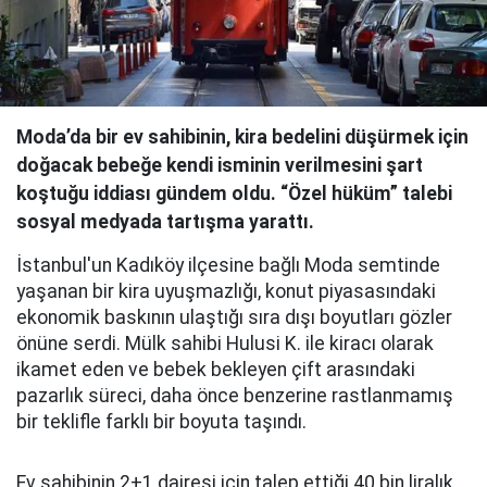
Moda’da bir ev sahibinin, kira bedelini düşürmek için
doğacak bebeğe kendi isminin verilmesini şart
koştuğu iddiası gündem oldu. “Özel hüküm” talebi
sosyal medyada tartışma yarattı.
İstanbul'un Kadıköy ilçesine bağlı Moda semtinde
yaşanan bir kira uyuşmazlığı, konut piyasasındaki
ekonomik baskının ulaştığı sıra dışı boyutları gözler
önüne serdi. Mülk sahibi Hulusi K. ile kiracı olarak
ikamet eden ve bebek bekleyen çift arasındaki
pazarlık süreci, daha önce benzerine rastlanmamış
bir teklifle farklı bir boyuta taşındı.
Ev sahibinin 2+1 dairesi için talep ettiği 40 bin liralık