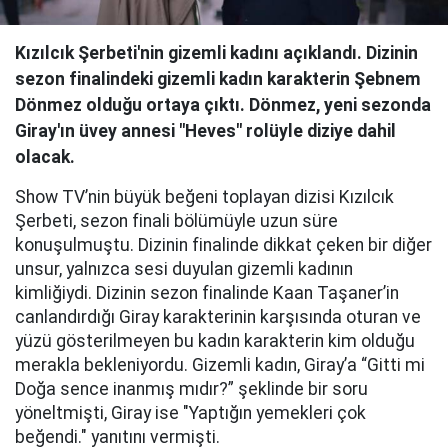
Kızılcık Şerbeti'nin gizemli kadını açıklandı. Dizinin
sezon finalindeki gizemli kadın karakterin Şebnem
Dönmez olduğu ortaya çıktı. Dönmez, yeni sezonda
Giray'ın üvey annesi "Heves" rolüyle diziye dahil
olacak.
Show TV’nin büyük beğeni toplayan dizisi Kızılcık
Şerbeti, sezon finali bölümüyle uzun süre
konuşulmuştu. Dizinin finalinde dikkat çeken bir diğer
unsur, yalnızca sesi duyulan gizemli kadının
kimliğiydi. Dizinin sezon finalinde Kaan Taşaner’in
canlandırdığı Giray karakterinin karşısında oturan ve
yüzü gösterilmeyen bu kadın karakterin kim olduğu
merakla bekleniyordu. Gizemli kadın, Giray’a “Gitti mi
Doğa sence inanmış mıdır?” şeklinde bir soru
yöneltmişti, Giray ise "Yaptığın yemekleri çok
beğendi." yanıtını vermişti.