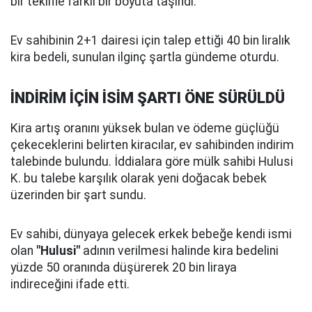
bir teklifle farklı bir boyuta taşındı.
Ev sahibinin 2+1 dairesi için talep ettiği 40 bin liralık
kira bedeli, sunulan ilginç şartla gündeme oturdu.
İNDİRİM İÇİN İSİM ŞARTI ÖNE SÜRÜLDÜ
Kira artış oranını yüksek bulan ve ödeme güçlüğü
çekeceklerini belirten kiracılar, ev sahibinden indirim
talebinde bulundu. İddialara göre mülk sahibi Hulusi
K. bu talebe karşılık olarak yeni doğacak bebek
üzerinden bir şart sundu.
Ev sahibi, dünyaya gelecek erkek bebeğe kendi ismi
olan
"Hulusi"
adının verilmesi halinde kira bedelini
yüzde 50 oranında düşürerek 20 bin liraya
indireceğini ifade etti.