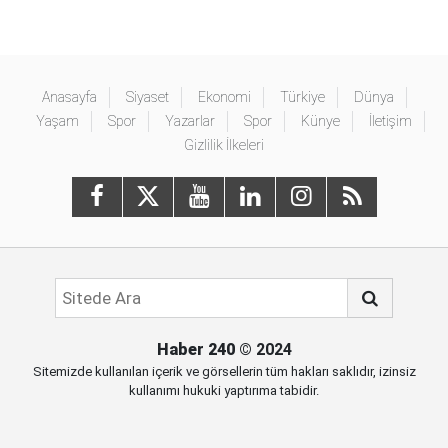
Anasayfa
Siyaset
Ekonomi
Türkiye
Dünya
Yaşam
Spor
Yazarlar
Spor
Künye
İletişim
Gizlilik İlkeleri
Haber 240
© 2024
Sitemizde kullanılan içerik ve görsellerin tüm hakları saklıdır, izinsiz
kullanımı hukuki yaptırıma tabidir.