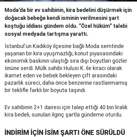
Moda’da bir ev sahibinin, kira bedelini düşürmek için
doğacak bebeğe kendi isminin verilmesini şart
koştuğu iddiası gündem oldu. “Özel hüküm” talebi
sosyal medyada tartışma yarattı.
İstanbul'un Kadıköy ilçesine bağlı Moda semtinde
yaşanan bir kira uyuşmazlığı, konut piyasasındaki
ekonomik baskının ulaştığı sıra dışı boyutları gözler
önüne serdi. Mülk sahibi Hulusi K. ile kiracı olarak
ikamet eden ve bebek bekleyen çift arasındaki
pazarlık süreci, daha önce benzerine rastlanmamış
bir teklifle farklı bir boyuta taşındı.
Ev sahibinin 2+1 dairesi için talep ettiği 40 bin liralık
kira bedeli, sunulan ilginç şartla gündeme oturdu.
İNDİRİM İÇİN İSİM ŞARTI ÖNE SÜRÜLDÜ