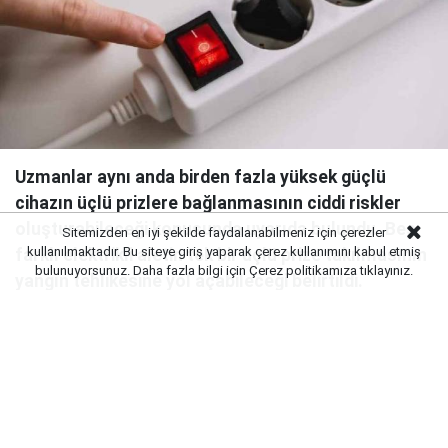
Uzmanlar aynı anda birden fazla yüksek güçlü
cihazın üçlü prizlere bağlanmasının ciddi riskler
oluşturabileceği konusunda uyarıda bulundu. Beş
Sitemizden en iyi şekilde faydalanabilmeniz için çerezler
kullanılmaktadır. Bu siteye giriş yaparak çerez kullanımını kabul etmiş
farklı elektrikli aletin tek bir üçlü prize takılmasının
bulunuyorsunuz. Daha fazla bilgi için
Çerez politikamıza
tıklayınız.
yangın tehlikesine yol açabileceği belirtildi.
Uzmanlar, ev ve iş yerlerinde yaygın olarak kullanılan
üçlü prizlerin bilinçsiz kullanımının ciddi riskler
doğurabileceği konusunda uyarıyor. Özellikle yüksek
güç tüketen bazı cihazların üçlü prizlere bağlanması,
yangın ve elektrik arızası ihtimalini artırıyor.