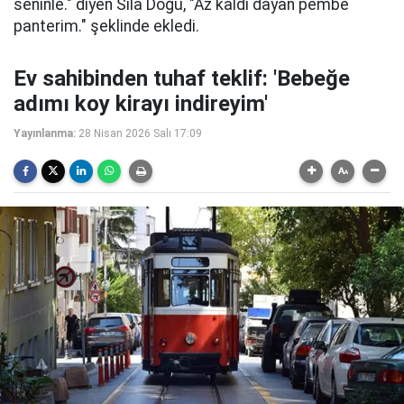
seninle." diyen Sıla Doğu, "Az kaldı dayan pembe
panterim." şeklinde ekledi.
Ev sahibinden tuhaf teklif: 'Bebeğe
adımı koy kirayı indireyim'
Yayınlanma:
28 Nisan 2026 Salı 17:09