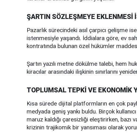
ŞARTIN SÖZLEŞMEYE EKLENMESİ 
Pazarlık sürecindeki asıl çarpıcı gelişme is
istenmesiyle yaşandı. İddialara göre, ev sahib
kontratında bulunan özel hükümler maddesine
Şartın yazılı metne dökülme talebi, hem huku
kiracılar arasındaki ilişkinin sınırlarını yenid
TOPLUMSAL TEPKİ VE EKONOMİK 
Kısa sürede dijital platformların en çok payl
medyada geniş yankı buldu. Birçok kullanıcı 
maruz kaldığı çaresizliği eleştirirken, baz
krizinin trajikomik bir yansıması olarak yoru