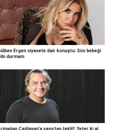
ülben Ergen siyasete dair konuştu: Süs bebeği
ibi durmam
rmağan Çağlayan'a şaşırtan teklif: Yeter ki al