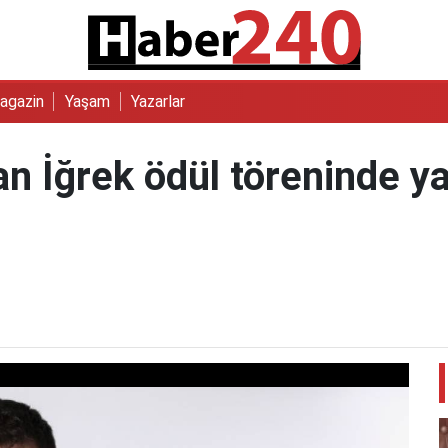
agazin
Yaşam
Yazarlar
an İğrek ödül töreninde y