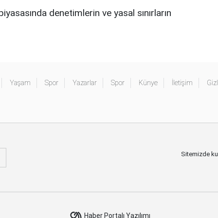
piyasasında denetimlerin ve yasal sınırların
Yaşam
Spor
Yazarlar
Spor
Künye
İletişim
Gizl
Sitemizde kull
Haber Portalı Yazılımı