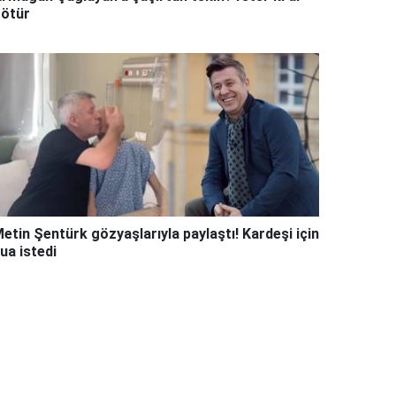
ötür
etin Şentürk gözyaşlarıyla paylaştı! Kardeşi için
ua istedi