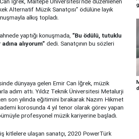
 Can İğrek, Maltepe Üniversitesi’nde düzenlenen
g
kek Alternatif Müzik Sanatçısı” ödülüne layık
onuşmayla alkış topladı.
 sahnede yaptığı konuşmada,
“Bu ödülü, tutuklu
r adına alıyorum”
dedi. Sanatçının bu sözleri
M
sinde dünyaya gelen Emir Can İğrek, müzik
d
rla adım attı. Yıldız Teknik Üniversitesi Metalurji
n son yılında eğitimini bırakarak Nazım Hikmet
Akademi korosunda 4 yıl tenor olarak görev yapan
bümüyle profesyonel müzik kariyerine başladı.
niş kitlelere ulaşan sanatçı, 2020 PowerTürk