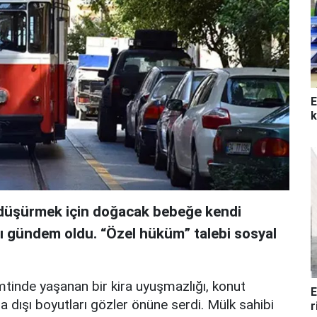
E
k
i düşürmek için doğacak bebeğe kendi
sı gündem oldu. “Özel hüküm” talebi sosyal
mtinde yaşanan bir kira uyuşmazlığı, konut
E
a dışı boyutları gözler önüne serdi. Mülk sahibi
r