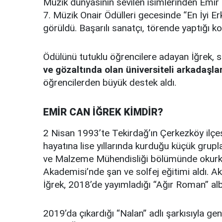
Müzik dünyasının sevilen isimlerinden Emir
7. Müzik Onair Ödülleri gecesinde “En İyi Er
görüldü. Başarılı sanatçı, törende yaptığı k
Ödülünü tutuklu öğrencilere adayan İğrek,
ve gözaltında olan üniversiteli arkadaşla
öğrencilerden büyük destek aldı.
EMİR CAN İĞREK KİMDİR?
2 Nisan 1993’te Tekirdağ’ın Çerkezköy ilçe
hayatına lise yıllarında kurduğu küçük grupla
ve Malzeme Mühendisliği bölümünde okurke
Akademisi’nde şan ve solfej eğitimi aldı. 
İğrek, 2018’de yayımladığı “Ağır Roman” al
2019’da çıkardığı “Nalan” adlı şarkısıyla ge