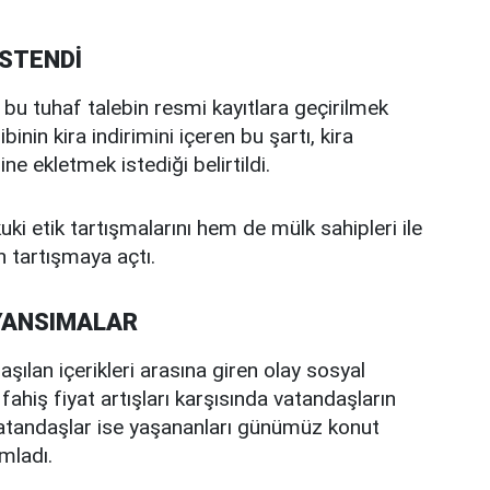
İSTENDİ
e bu tuhaf talebin resmi kayıtlara geçirilmek
inin kira indirimini içeren bu şartı, kira
 ekletmek istediği belirtildi.
ki etik tartışmalarını hem de mülk sahipleri ile
en tartışmaya açtı.
YANSIMALAR
aşılan içerikleri arasına giren olay sosyal
fahiş fiyat artışları karşısında vatandaşların
ı vatandaşlar ise yaşananları günümüz konut
mladı.