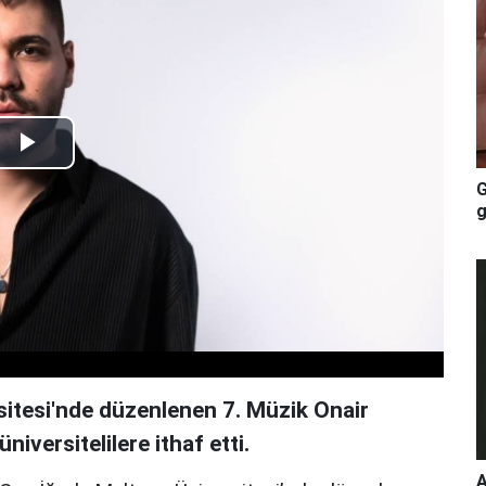
Play
G
Video
g
sitesi'nde düzenlenen 7. Müzik Onair
niversitelilere ithaf etti.
A