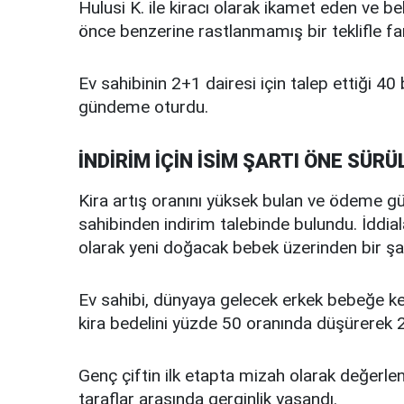
Hulusi K. ile kiracı olarak ikamet eden ve b
önce benzerine rastlanmamış bir teklifle far
Ev sahibinin 2+1 dairesi için talep ettiği 40 b
gündeme oturdu.
İNDİRİM İÇİN İSİM ŞARTI ÖNE SÜRÜ
Kira artış oranını yüksek bulan ve ödeme güç
sahibinden indirim talebinde bulundu. İddial
olarak yeni doğacak bebek üzerinden bir şa
Ev sahibi, dünyaya gelecek erkek bebeğe k
kira bedelini yüzde 50 oranında düşürerek 20 
Genç çiftin ilk etapta mizah olarak değerlen
taraflar arasında gerginlik yaşandı.