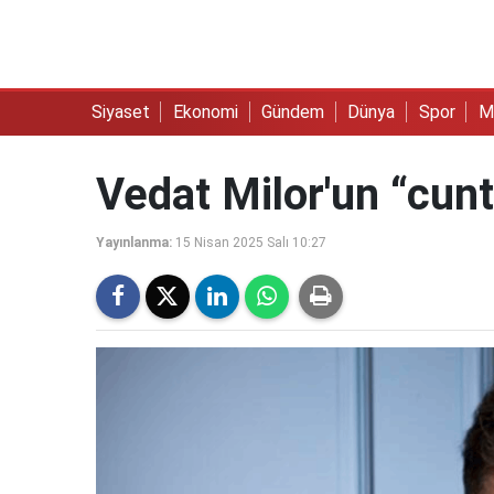
Siyaset
Ekonomi
Gündem
Dünya
Spor
M
Vedat Milor'un “cu
Yayınlanma:
15 Nisan 2025 Salı 10:27