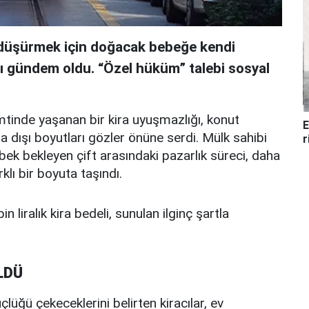
i düşürmek için doğacak bebeğe kendi
sı gündem oldu. “Özel hüküm” talebi sosyal
mtinde yaşanan bir kira uyuşmazlığı, konut
E
a dışı boyutları gözler önüne serdi. Mülk sahibi
r
ebek bekleyen çift arasındaki pazarlık süreci, daha
klı bir boyuta taşındı.
in liralık kira bedeli, sunulan ilginç şartla
LDÜ
lüğü çekeceklerini belirten kiracılar, ev