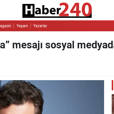
agazin
Yaşam
Yazarlar
nta” mesajı sosyal medya