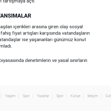
en tartışmaya açtı.
YANSIMALAR
aşılan içerikleri arasına giren olay sosyal
fahiş fiyat artışları karşısında vatandaşların
ı vatandaşlar ise yaşananları günümüz konut
mladı.
piyasasında denetimlerin ve yasal sınırların
Yaşam
Spor
Yazarlar
Spor
Künye
İletişim
Gizl