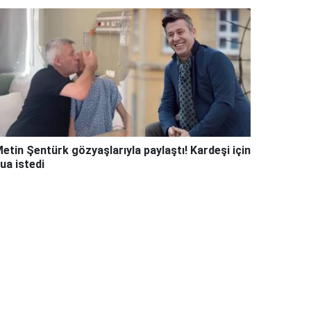
etin Şentürk gözyaşlarıyla paylaştı! Kardeşi için
ua istedi