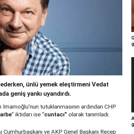
G
g
m ederken, ünlü yemek eleştirmeni Vedat
ada geniş yankı uyandırdı.
m İmamoğlu'nun tutuklanmasının ardından CHP
darbe
” iktidarı ise “
cuntacı”
olarak tanımladı.
A
g
ası Cumhurbaşkanı ve AKP Genel Başkanı Recep