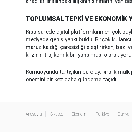
kiracılar arasındaki ilişkinin sınırlarını yenid
TOPLUMSAL TEPKİ VE EKONOMİK 
Kısa sürede dijital platformların en çok payl
medyada geniş yankı buldu. Birçok kullanıcı 
maruz kaldığı çaresizliği eleştirirken, baz
krizinin trajikomik bir yansıması olarak yoru
Kamuoyunda tartışılan bu olay, kiralık mülk 
önemini bir kez daha gündeme taşıdı.
Anasayfa
Siyaset
Ekonomi
Türkiye
Dünya