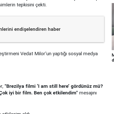
mlerin tepkisini çekti.
lerini endişelendiren haber
eştirmeni Vedat Milor'un yaptığı sosyal medya
M
d
r,
"Brezilya filmi ‘I am still here’ gördünüz mü?
k iyi bir film. Ben çok etkilendim"
mesajını