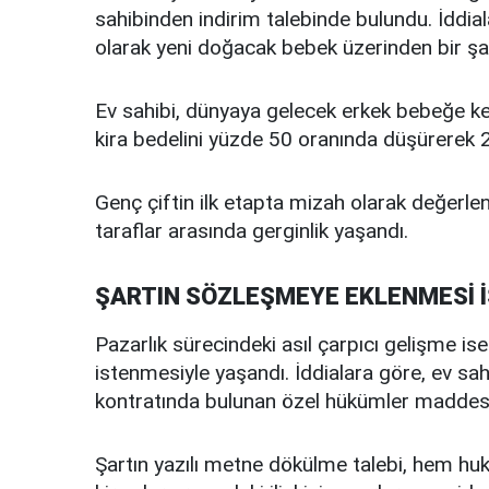
sahibinden indirim talebinde bulundu. İddial
olarak yeni doğacak bebek üzerinden bir şa
Ev sahibi, dünyaya gelecek erkek bebeğe k
kira bedelini yüzde 50 oranında düşürerek 20 
Genç çiftin ilk etapta mizah olarak değerlen
taraflar arasında gerginlik yaşandı.
ŞARTIN SÖZLEŞMEYE EKLENMESİ 
Pazarlık sürecindeki asıl çarpıcı gelişme is
istenmesiyle yaşandı. İddialara göre, ev sahib
kontratında bulunan özel hükümler maddesine
Şartın yazılı metne dökülme talebi, hem huku