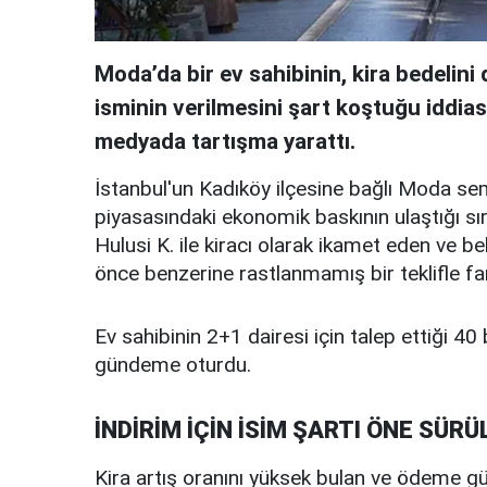
Moda’da bir ev sahibinin, kira bedelin
isminin verilmesini şart koştuğu iddia
medyada tartışma yarattı.
İstanbul'un Kadıköy ilçesine bağlı Moda se
piyasasındaki ekonomik baskının ulaştığı sır
Hulusi K. ile kiracı olarak ikamet eden ve b
önce benzerine rastlanmamış bir teklifle far
Ev sahibinin 2+1 dairesi için talep ettiği 40 b
gündeme oturdu.
İNDİRİM İÇİN İSİM ŞARTI ÖNE SÜRÜ
Kira artış oranını yüksek bulan ve ödeme güç