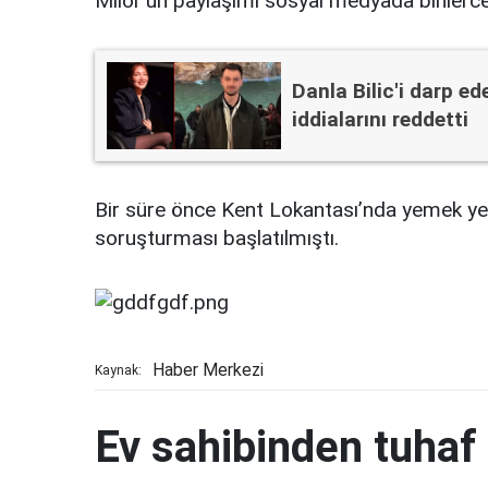
Milor'un paylaşımı sosyal medyada binlerce 
Danla Bilic'i darp ed
iddialarını reddetti
Bir süre önce Kent Lokantası’nda yemek yed
soruşturması başlatılmıştı.
Haber Merkezi
Kaynak:
Ev sahibinden tuhaf 