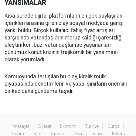
YANSIMALAR
Kısa sürede dijital platformların en çok paylaşılan
içerikleri arasına giren olay sosyal medyada geniş
yankı buldu. Birçok kullanıcı fahiş fiyat artışları
karşısında vatandaşların maruz kaldığı çaresizliği
eleştirirken, bazı vatandaşlar ise yaşananları
günümüz konut krizinin trajikomik bir yansıması
olarak yorumladı.
Kamuoyunda tartışılan bu olay, kiralık mülk
piyasasında denetimlerin ve yasal sınırların önemini
bir kez daha gündeme taşıdı.
Anasayfa
Siyaset
Ekonomi
Türkiye
Dünya
Yaşam
Spor
Yazarlar
Spor
Künye
İletişim