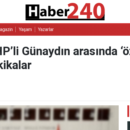
agazin
Yaşam
Yazarlar
’li Günaydın arasında ‘öz
ikalar