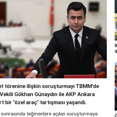
B
g
t törenine ilişkin soruşturmayı TBMM'de
Vekili Gökhan Günaydın ile AKP Ankara
 bir "özel araç" tartışması yaşandı.
 sonrasında teğmenlere açılan soruşturmaya
Ö