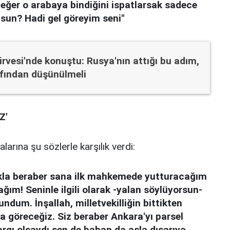
n eğer o arabaya bindiğini ispatlarsak sadece
usun? Hadi gel göreyim seni"
rvesi'nde konuştu: Rusya'nın attığı bu adım,
afından düşünülmeli
Z'
arına şu sözlerle karşılık verdi:
nıkla beraber sana ilk mahkemede yutturacağım
m! Seninle ilgili olarak -yalan söylüyorsun-
dum. İnşallah, milletvekilliğin bittikten
 göreceğiz. Siz beraber Ankara'yı parsel
argı olsaydı sen de baban da asla dışarıya