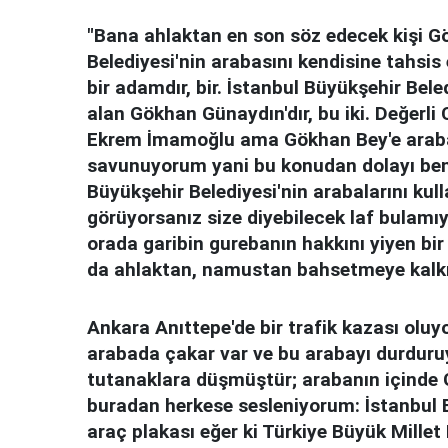
"Bana ahlaktan en son söz edecek kişi Gö
Belediyesi'nin arabasını kendisine tahsi
bir adamdır, bir. İstanbul Büyükşehir Bele
alan Gökhan Günaydın'dır, bu iki. Değerli C
Ekrem İmamoğlu ama Gökhan Bey'e araba v
savunuyorum yani bu konudan dolayı beni
Büyükşehir Belediyesi'nin arabalarını kull
görüyorsanız size diyebilecek laf bulamı
orada garibin gurebanın hakkını yiyen bir
da ahlaktan, namustan bahsetmeye kalk
Ankara Anıttepe'de bir trafik kazası oluyo
arabada çakar var ve bu arabayı durduruy
tutanaklara düşmüştür; arabanın içinde 
buradan herkese sesleniyorum: İstanbul 
araç plakası eğer ki Türkiye Büyük Millet