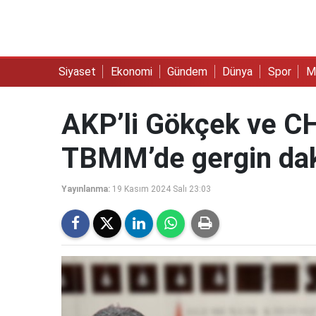
Siyaset
Ekonomi
Gündem
Dünya
Spor
M
AKP’li Gökçek ve CHP
TBMM’de gergin dak
Yayınlanma:
19 Kasım 2024 Salı 23:03