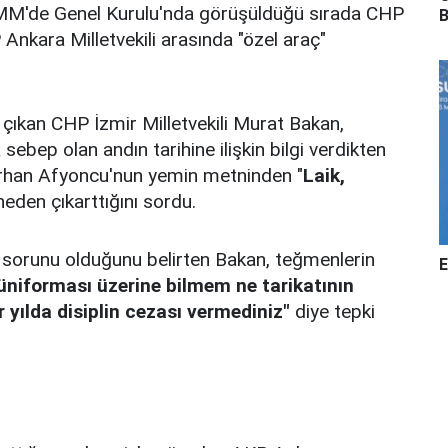
TBMM'de Genel Kurulu'nda görüşüldüğü sırada CHP
B
nkara Milletvekili arasında "özel araç"
 çıkan CHP İzmir Milletvekili Murat Bakan,
bep olan andın tarihine ilişkin bilgi verdikten
Erhan Afyoncu'nun yemin metninden "
Laik,
neden çıkarttığını sordu.
 sorunu olduğunu belirten Bakan, teğmenlerin
E
üniforması üzerine bilmem ne tarikatının
r yılda disiplin cezası vermediniz"
diye tepki