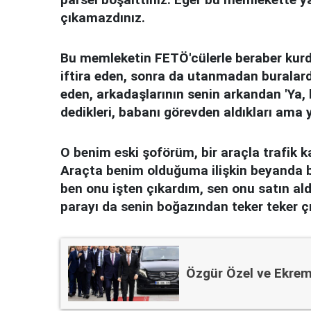
çıkamazdınız.
Bu memleketin FETÖ'cülerle beraber kurd
iftira eden, sonra da utanmadan buralard
eden, arkadaşlarının senin arkandan 'Ya
dedikleri, babanı görevden aldıkları ama y
O benim eski şoförüm, bir araçla trafik ka
Araçta benim olduğuma ilişkin beyanda 
ben onu işten çıkardım, sen onu satın aldı
parayı da senin boğazından teker teker
Özgür Özel ve Ekre