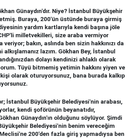
khan Günaydın'dır. Niye? İstanbul Büyükşehir
s etmiş. Buraya, 200'ün üstünde buraya girmiş
diyesinin yardım kartlarıyla kendi başına jöle
HP'li milletvekilleri, size araba vermiyor
eriyor; bakın, aslında ben sizin hakkınızı da
 alkışlamanız lazım. Gökhan Bey, İstanbul
andığınızdan dolayı kendinizi ahlaklı olarak
yorum. Tüyü bitmemiş yetimin hakkını yiyen ve
 kişi olarak oturuyorsunuz, bana burada kalkıp
ıyorsunuz.
r; İstanbul Büyükşehir Belediyesi'nin arabası,
orlar, kendi şoförünün beyanatıdır,
Gökhan Günaydın'ın olduğunu söylüyor. Şimdi
Büyükşehir Belediyesi'nin benim vereceğim
 Meclisi'ne 200'den fazla giriş yapmadıysa ben