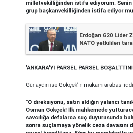
milletvekilliğinden istifa ediyorum. Seni
grup başkanvekilliğinden istifa ediyor m
Erdoğan G20 Lider Zi
NATO yetkilileri tar
'ANKARA'YI PARSEL PARSEL BOŞALTTINI
Günaydın ise Gökçek'in makam arabası iddial
"O direksiyonu, satın aldığın yalancı ta
Osman Gökçek! İlk mahkemede yutturacağı
savcılığa defalarca suç duyurusunda bulun
sonra suçlamaya yönelik ceza davasını da
parsel boşalttınız. Eğer bu memlekette y