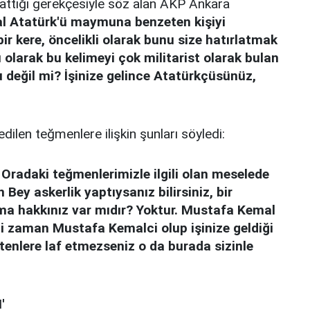
 attığı gerekçesiyle söz alan AKP Ankara
l Atatürk'ü maymuna benzeten kişiyi
r kere, öncelikli olarak bunu size hatırlatmak
 olarak bu kelimeyi çok militarist olarak bulan
 değil mi? İşinize gelince Atatürkçüsünüz,
edilen teğmenlere ilişkin şunları söyledi:
 Oradaki teğmenlerimizle ilgili olan meselede
 Bey askerlik yaptıysanız bilirsiniz, bir
rma hakkınız var mıdır? Yoktur. Mustafa Kemal
iği zaman Mustafa Kemalci olup işinize geldiği
lere laf etmezseniz o da burada sizinle
'