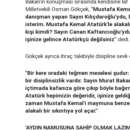
Bakan'ın konuşması sırasında kendisine laf
Milletvekili Osman Gökçek,
"Mustafa Kema
danışman yapan Sayın Kılıçdaroğlu'ydu, bi
isterim. Mustafa Kemal Atatürk'le alakalı
kişi kimdi? Sayın Canan Kaftancıoğlu'ydu
işinize gelince Atatürkçü değilsiniz"
dedi.
Gökçek ayrıca ihraç talebiyle disipline sevk 
"Bir kere oradaki teğmen meselesi şudur:
bir disiplinsizlik vardır. Sayın Murat Bakan
içtimada kafanıza göre çıkıp böyle bağı
Atatürk hepimizin değeridir, işinize geld
zaman Mustafa Kemal'i maymuna benzeten
alakalı bir sıkıntıya yol açar."
'AYDIN NAMUSUNA SAHİP OLMAK LAZIM