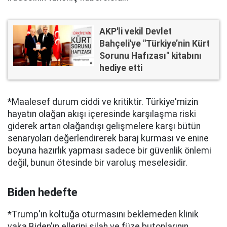
AKP'li vekil Devlet
Bahçeli'ye "Türkiye’nin Kürt
Sorunu Hafızası" kitabını
hediye etti
*Maalesef durum ciddi ve kritiktir. Türkiye'mizin
hayatın olağan akışı içeresinde karşılaşma riski
giderek artan olağandışı gelişmelere karşı bütün
senaryoları değerlendirerek baraj kurması ve enine
boyuna hazırlık yapması sadece bir güvenlik önlemi
değil, bunun ötesinde bir varoluş meselesidir.
Biden hedefte
*Trump'ın koltuğa oturmasını beklemeden klinik
vaka Biden'ın ellerini silah ve füze butonlarının