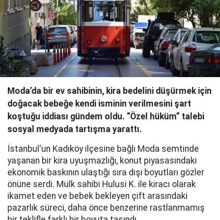
Moda’da bir ev sahibinin, kira bedelini düşürmek için
doğacak bebeğe kendi isminin verilmesini şart
koştuğu iddiası gündem oldu. “Özel hüküm” talebi
sosyal medyada tartışma yarattı.
İstanbul'un Kadıköy ilçesine bağlı Moda semtinde
yaşanan bir kira uyuşmazlığı, konut piyasasındaki
ekonomik baskının ulaştığı sıra dışı boyutları gözler
önüne serdi. Mülk sahibi Hulusi K. ile kiracı olarak
ikamet eden ve bebek bekleyen çift arasındaki
pazarlık süreci, daha önce benzerine rastlanmamış
bir teklifle farklı bir boyuta taşındı.