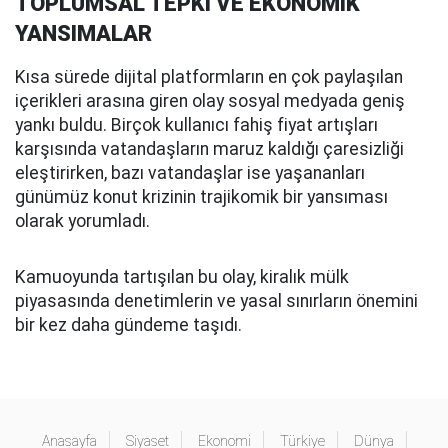
TOPLUMSAL TEPKİ VE EKONOMİK
YANSIMALAR
Kısa sürede dijital platformların en çok paylaşılan
içerikleri arasına giren olay sosyal medyada geniş
yankı buldu. Birçok kullanıcı fahiş fiyat artışları
karşısında vatandaşların maruz kaldığı çaresizliği
eleştirirken, bazı vatandaşlar ise yaşananları
günümüz konut krizinin trajikomik bir yansıması
olarak yorumladı.
Kamuoyunda tartışılan bu olay, kiralık mülk
piyasasında denetimlerin ve yasal sınırların önemini
bir kez daha gündeme taşıdı.
Anasayfa
Siyaset
Ekonomi
Türkiye
Dünya