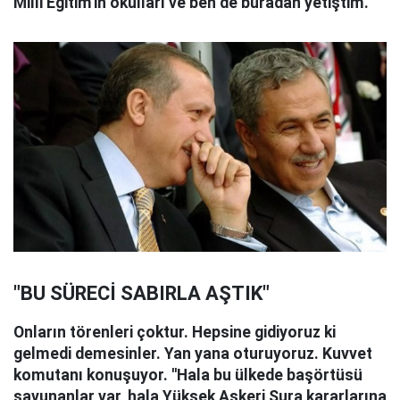
Milli Eğitim'in okulları ve ben de buradan yetiştim.
"BU SÜRECİ SABIRLA AŞTIK"
Onların törenleri çoktur. Hepsine gidiyoruz ki
gelmedi demesinler. Yan yana oturuyoruz. Kuvvet
komutanı konuşuyor. ''Hala bu ülkede başörtüsü
savunanlar var, hala Yüksek Askeri Şura kararlarına