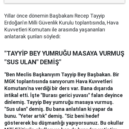
Yıllar önce dönemin Başbakanı Recep Tayyip
Erdoğan'ın Milli Güvenlik Kurulu toplantısında, Hava
Kuvvetleri Komutanı ile arasında yaşananları
anlatarak şunları söyledi:
"TAYYİP BEY YUMRUĞU MASAYA VURMUŞ
''SUS ULAN'' DEMİŞ"
"Ben Meclis Başkanıyım Tayyip Bey Başbakan. Bir
MGK toplantısında sanıyorum Hava Kuvvetleri
Komutanı'na verdiği bir ders var. Bana dışarıda
intikal etti. İşte ''Burası gerici yuvası'' falan deyince
dinlemiş. Tayyip Bey yumruğu masaya vurmuş.
''Sus ulan'' demiş. Bu bana anlatılan ki yapar da
bunu. ''Yeter artık'' demiş. ''Siz beni hedef
göstererek bu düşmanlığı yapıyorsunuz. Bu okullar