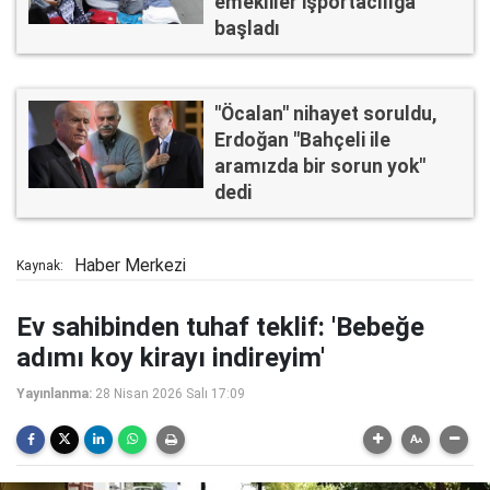
emekliler işportacılığa
başladı
"Öcalan" nihayet soruldu,
Erdoğan "Bahçeli ile
aramızda bir sorun yok"
dedi
Haber Merkezi
Kaynak:
Ev sahibinden tuhaf teklif: 'Bebeğe
adımı koy kirayı indireyim'
Yayınlanma:
28 Nisan 2026 Salı 17:09