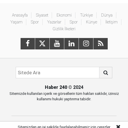
Anasayfa
Siyaset
Ekonomi
Türkiye
Dünya
Yaşam
Spor
Yazarlar
Spor
Künye
İletişim
Gizlilik İlkeleri
Haber 240
© 2024
Sitemizde kullanılan içerik ve görsellerin tüm hakları saklıdır, izinsiz
kullanımı hukuki yaptırıma tabidir.
Sitemizden en iyi şekilde faydalanabilmeniz için çerezler