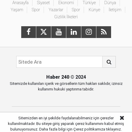
Anasayfa
Siyaset
Ekonomi
Türkiye
Dünya
Yaşam
Spor
Yazarlar
Spor
Künye
İletişim
Gizlilik İlkeleri
Haber 240
© 2024
Sitemizde kullanılan içerik ve görsellerin tüm hakları saklıdır, izinsiz
kullanımı hukuki yaptırıma tabidir.
Sitemizden en iyi şekilde faydalanabilmeniz için çerezler
Haber Portalı Yazılımı
kullanılmaktadır. Bu siteye giriş yaparak çerez kullanımını kabul etmiş
bulunuyorsunuz. Daha fazla bilgi için
Çerez politikamıza
tıklayınız.