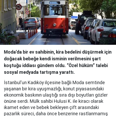
Moda’da bir ev sahibinin, kira bedelini düşürmek için
doğacak bebeğe kendi isminin verilmesini şart
koştuğu iddiası gündem oldu. “Özel hüküm” talebi
sosyal medyada tartışma yarattı.
İstanbul'un Kadıköy ilçesine bağlı Moda semtinde
yaşanan bir kira uyuşmazlığı, konut piyasasındaki
ekonomik baskının ulaştığı sıra dışı boyutları gözler
önüne serdi. Mülk sahibi Hulusi K. ile kiracı olarak
ikamet eden ve bebek bekleyen çift arasındaki
pazarlık süreci, daha önce benzerine rastlanmamış