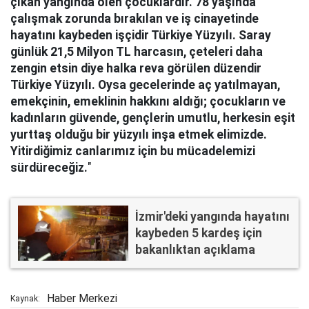
çıkan yangında ölen çocuklardır. 78 yaşında
çalışmak zorunda bırakılan ve iş cinayetinde
hayatını kaybeden işçidir Türkiye Yüzyılı. Saray
günlük 21,5 Milyon TL harcasın, çeteleri daha
zengin etsin diye halka reva görülen düzendir
Türkiye Yüzyılı. Oysa gecelerinde aç yatılmayan,
emekçinin, emeklinin hakkını aldığı; çocukların ve
kadınların güvende, gençlerin umutlu, herkesin eşit
yurttaş olduğu bir yüzyılı inşa etmek elimizde.
Yitirdiğimiz canlarımız için bu mücadelemizi
sürdüreceğiz.
"
İzmir'deki yangında hayatını
kaybeden 5 kardeş için
bakanlıktan açıklama
Haber Merkezi
Kaynak: