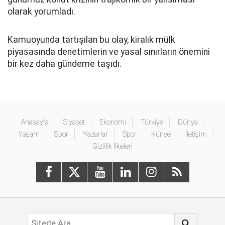
olarak yorumladı.
Kamuoyunda tartışılan bu olay, kiralık mülk
piyasasında denetimlerin ve yasal sınırların önemini
bir kez daha gündeme taşıdı.
Anasayfa
Siyaset
Ekonomi
Türkiye
Dünya
Yaşam
Spor
Yazarlar
Spor
Künye
İletişim
Gizlilik İlkeleri