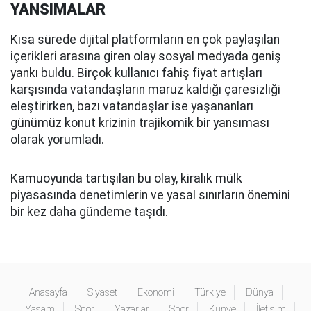
YANSIMALAR
Kısa sürede dijital platformların en çok paylaşılan
içerikleri arasına giren olay sosyal medyada geniş
yankı buldu. Birçok kullanıcı fahiş fiyat artışları
karşısında vatandaşların maruz kaldığı çaresizliği
eleştirirken, bazı vatandaşlar ise yaşananları
günümüz konut krizinin trajikomik bir yansıması
olarak yorumladı.
Kamuoyunda tartışılan bu olay, kiralık mülk
piyasasında denetimlerin ve yasal sınırların önemini
bir kez daha gündeme taşıdı.
Anasayfa
Siyaset
Ekonomi
Türkiye
Dünya
Yaşam
Spor
Yazarlar
Spor
Künye
İletişim