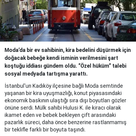
Moda’da bir ev sahibinin, kira bedelini düşürmek için
doğacak bebeğe kendi isminin verilmesini şart
koştuğu iddiası gündem oldu. “Özel hüküm” talebi
sosyal medyada tartışma yarattı.
İstanbul'un Kadıköy ilçesine bağlı Moda semtinde
yaşanan bir kira uyuşmazlığı, konut piyasasındaki
ekonomik baskının ulaştığı sıra dışı boyutları gözler
önüne serdi. Mülk sahibi Hulusi K. ile kiracı olarak
ikamet eden ve bebek bekleyen çift arasındaki
pazarlık süreci, daha önce benzerine rastlanmamış
bir teklifle farklı bir boyuta taşındı.