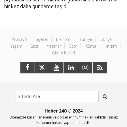
bir kez daha gündeme taşıdı.
Anasayfa
Siyaset
Ekonomi
Türkiye
Dünya
Yaşam
Spor
Yazarlar
Spor
Künye
İletişim
Gizlilik İlkeleri
Haber 240
© 2024
Sitemizde kullanılan içerik ve görsellerin tüm hakları saklıdır, izinsiz
kullanımı hukuki yaptırıma tabidir.