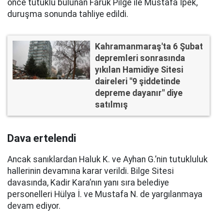
önce tutuklu bulunan Faruk Pilge ile Mustafa İpek,
duruşma sonunda tahliye edildi.
Kahramanmaraş'ta 6 Şubat
depremleri sonrasında
yıkılan Hamidiye Sitesi
daireleri "9 şiddetinde
depreme dayanır" diye
satılmış
Dava ertelendi
Ancak sanıklardan Haluk K. ve Ayhan G.’nin tutukluluk
hallerinin devamına karar verildi. Bilge Sitesi
davasında, Kadir Kara’nın yanı sıra belediye
personelleri Hülya İ. ve Mustafa N. de yargılanmaya
devam ediyor.