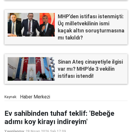
MHP’den istifası istenmişti:
Üç milletvekilinin ismi
kaçak altın soruşturmasına
mı takıldı?
Sinan Ateş cinayetiyle ilgisi
var mı? MHP'de 3 vekilin
istifası istendi!
Haber Merkezi
Kaynak:
Ev sahibinden tuhaf teklif: 'Bebeğe
adımı koy kirayı indireyim'
Yayınlanma:
28 Nisan 2026 Salı 17:09