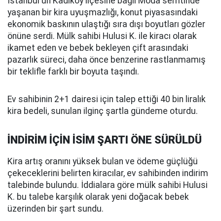
İstanbul'un Kadıköy ilçesine bağlı Moda semtinde
yaşanan bir kira uyuşmazlığı, konut piyasasındaki
ekonomik baskının ulaştığı sıra dışı boyutları gözler
önüne serdi. Mülk sahibi Hulusi K. ile kiracı olarak
ikamet eden ve bebek bekleyen çift arasındaki
pazarlık süreci, daha önce benzerine rastlanmamış
bir teklifle farklı bir boyuta taşındı.
Ev sahibinin 2+1 dairesi için talep ettiği 40 bin liralık
kira bedeli, sunulan ilginç şartla gündeme oturdu.
İNDİRİM İÇİN İSİM ŞARTI ÖNE SÜRÜLDÜ
Kira artış oranını yüksek bulan ve ödeme güçlüğü
çekeceklerini belirten kiracılar, ev sahibinden indirim
talebinde bulundu. İddialara göre mülk sahibi Hulusi
K. bu talebe karşılık olarak yeni doğacak bebek
üzerinden bir şart sundu.