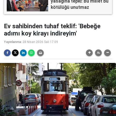
yasağına tepki: Bu millet bu
kötülüğü unutmaz
Ev sahibinden tuhaf teklif: 'Bebeğe
adımı koy kirayı indireyim'
Yayınlanma:
28 Nisan 2026 Salı 17:09