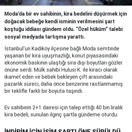
Moda’da bir ev sahibinin, kira bedelini düşürmek için
doğacak bebeğe kendi isminin verilmesini şart
koştuğu iddiası gündem oldu. “Özel hüküm” talebi
sosyal medyada tartışma yarattı.
İstanbul'un Kadıköy ilçesine bağlı Moda semtinde
yaşanan bir kira uyuşmazlığı, konut piyasasındaki
ekonomik baskının ulaştığı sıra dışı boyutları gözler
önüne serdi. Mülk sahibi Hulusi K. ile kiracı olarak
ikamet eden ve bebek bekleyen çift arasındaki
pazarlık süreci, daha önce benzerine rastlanmamış
bir teklifle farklı bir boyuta taşındı.
Ev sahibinin 2+1 dairesi için talep ettiği 40 bin liralık
kira bedeli, sunulan ilginç şartla gündeme oturdu.
İNDİRİM İÇİN İSİM ŞARTI ÖNE SÜRÜLDÜ