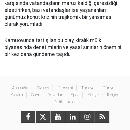
karşısında vatandaşların maruz kaldığı çaresizliği
eleştirirken, bazı vatandaşlar ise yaşananları
günümüz konut krizinin trajikomik bir yansıması
olarak yorumladı.
Kamuoyunda tartışılan bu olay, kiralık mülk
piyasasında denetimlerin ve yasal sınırların önemini
bir kez daha gündeme taşıdı.
Anasayfa
Siyaset
Ekonomi
Türkiye
Dünya
Yaşam
Spor
Yazarlar
Spor
Künye
İletişim
Gizlilik İlkeleri