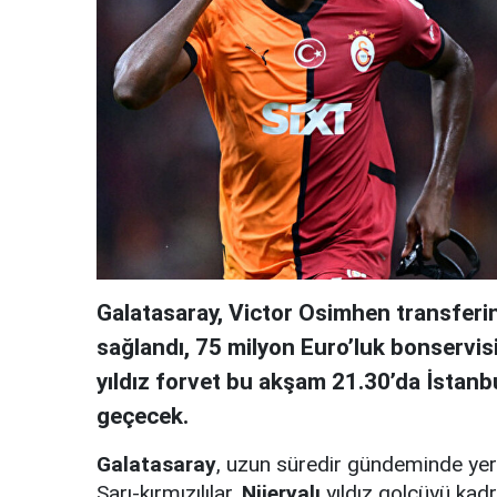
Galatasaray, Victor Osimhen transferin
sağlandı, 75 milyon Euro’luk bonservis
yıldız forvet bu akşam 21.30’da İstanbul
geçecek.
Galatasaray
, uzun süredir gündeminde ye
Sarı-kırmızılılar,
Nijeryalı
yıldız golcüyü kad