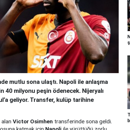
N
ş
de mutlu sona ulaştı. Napoli ile anlaşma
in 40 milyonu peşin ödenecek. Nijeryalı
’a geliyor. Transfer, kulüp tarihine
T
b
r alan
Victor Osimhen
transferinde sona geldi.
rosuna katmak için
Napoli
ile yürüttüğü zorlu