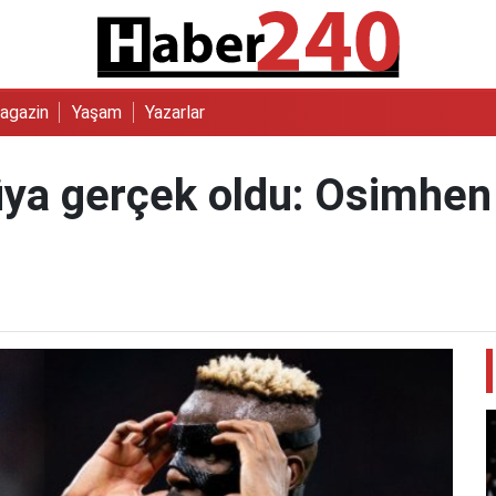
agazin
Yaşam
Yazarlar
üya gerçek oldu: Osimhen 