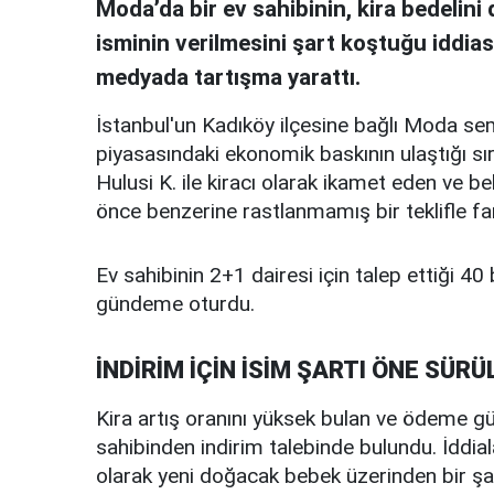
Moda’da bir ev sahibinin, kira bedelin
isminin verilmesini şart koştuğu iddia
medyada tartışma yarattı.
İstanbul'un Kadıköy ilçesine bağlı Moda se
piyasasındaki ekonomik baskının ulaştığı sır
Hulusi K. ile kiracı olarak ikamet eden ve b
önce benzerine rastlanmamış bir teklifle far
Ev sahibinin 2+1 dairesi için talep ettiği 40 b
gündeme oturdu.
İNDİRİM İÇİN İSİM ŞARTI ÖNE SÜRÜ
Kira artış oranını yüksek bulan ve ödeme güç
sahibinden indirim talebinde bulundu. İddial
olarak yeni doğacak bebek üzerinden bir şa