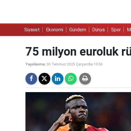
Siyaset
Ekonomi
Gündem
Dünya
Spor
M
75 milyon euroluk r
Yayınlanma:
30 Temmuz 2025 Çarşamba 10:56