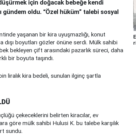
i düşürmek için doğacak bebeğe kendi
sı gündem oldu. “Özel hüküm” talebi sosyal
mtinde yaşanan bir kira uyuşmazlığı, konut
E
a dışı boyutları gözler önüne serdi. Mülk sahibi
r
ebek bekleyen çift arasındaki pazarlık süreci, daha
klı bir boyuta taşındı.
in liralık kira bedeli, sunulan ilginç şartla
LDÜ
lüğü çekeceklerini belirten kiracılar, ev
ara göre mülk sahibi Hulusi K. bu talebe karşılık
rt sundu.