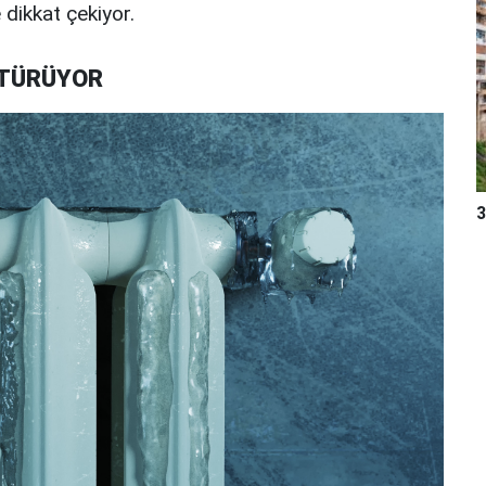
e dikkat çekiyor.
ŞTÜRÜYOR
3