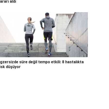
ararı aldı
gzersizde süre değil tempo etkili: 8 hastalıkta
isk düşüyor