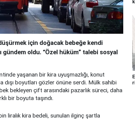
k
i düşürmek için doğacak bebeğe kendi
sı gündem oldu. “Özel hüküm” talebi sosyal
mtinde yaşanan bir kira uyuşmazlığı, konut
E
a dışı boyutları gözler önüne serdi. Mülk sahibi
r
ebek bekleyen çift arasındaki pazarlık süreci, daha
klı bir boyuta taşındı.
in liralık kira bedeli, sunulan ilginç şartla