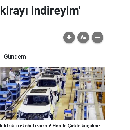
kirayı indireyim'
Gündem
lektrikli rekabeti sarstı! Honda Çin’de küçülme