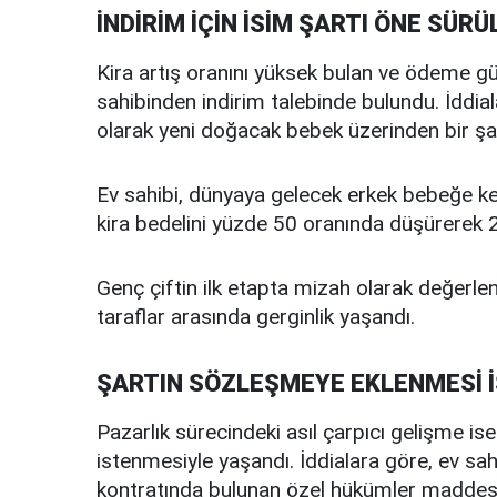
İNDİRİM İÇİN İSİM ŞARTI ÖNE SÜRÜ
Kira artış oranını yüksek bulan ve ödeme güç
sahibinden indirim talebinde bulundu. İddial
olarak yeni doğacak bebek üzerinden bir şa
Ev sahibi, dünyaya gelecek erkek bebeğe k
kira bedelini yüzde 50 oranında düşürerek 20 
Genç çiftin ilk etapta mizah olarak değerlen
taraflar arasında gerginlik yaşandı.
ŞARTIN SÖZLEŞMEYE EKLENMESİ 
Pazarlık sürecindeki asıl çarpıcı gelişme is
istenmesiyle yaşandı. İddialara göre, ev sahib
kontratında bulunan özel hükümler maddesine