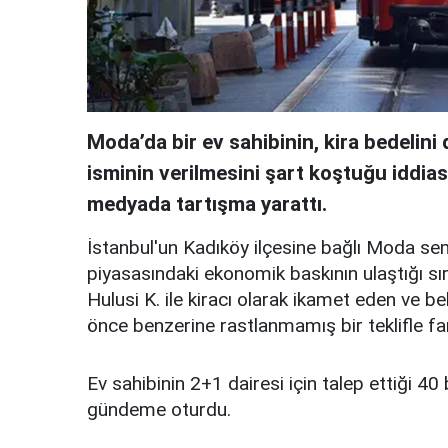
Moda’da bir ev sahibinin, kira bedelin
isminin verilmesini şart koştuğu iddia
medyada tartışma yarattı.
İstanbul'un Kadıköy ilçesine bağlı Moda se
piyasasındaki ekonomik baskının ulaştığı sır
Hulusi K. ile kiracı olarak ikamet eden ve b
önce benzerine rastlanmamış bir teklifle far
Ev sahibinin 2+1 dairesi için talep ettiği 40 b
gündeme oturdu.