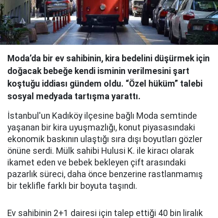
Moda’da bir ev sahibinin, kira bedelini düşürmek için
doğacak bebeğe kendi isminin verilmesini şart
koştuğu iddiası gündem oldu. “Özel hüküm” talebi
sosyal medyada tartışma yarattı.
İstanbul'un Kadıköy ilçesine bağlı Moda semtinde
yaşanan bir kira uyuşmazlığı, konut piyasasındaki
ekonomik baskının ulaştığı sıra dışı boyutları gözler
önüne serdi. Mülk sahibi Hulusi K. ile kiracı olarak
ikamet eden ve bebek bekleyen çift arasındaki
pazarlık süreci, daha önce benzerine rastlanmamış
bir teklifle farklı bir boyuta taşındı.
Ev sahibinin 2+1 dairesi için talep ettiği 40 bin liralık