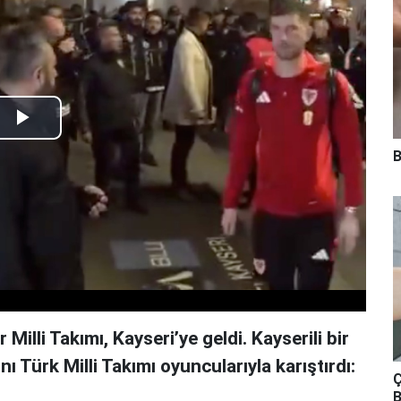
Play
B
Video
 Milli Takımı, Kayseri’ye geldi. Kayserili bir
nı Türk Milli Takımı oyuncularıyla karıştırdı:
Ç
B