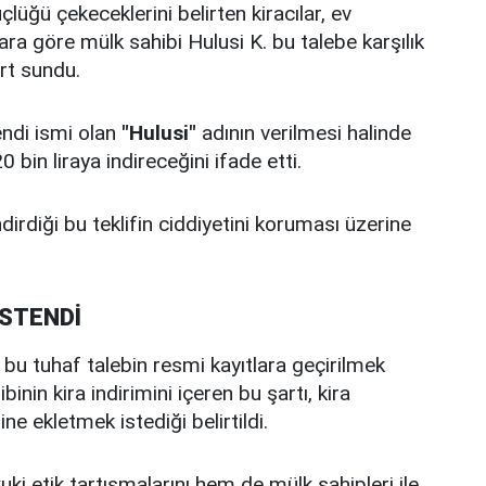
lüğü çekeceklerini belirten kiracılar, ev
ara göre mülk sahibi Hulusi K. bu talebe karşılık
rt sundu.
endi ismi olan
"Hulusi"
adının verilmesi halinde
bin liraya indireceğini ifade etti.
dirdiği bu teklifin ciddiyetini koruması üzerine
İSTENDİ
e bu tuhaf talebin resmi kayıtlara geçirilmek
inin kira indirimini içeren bu şartı, kira
 ekletmek istediği belirtildi.
ki etik tartışmalarını hem de mülk sahipleri ile