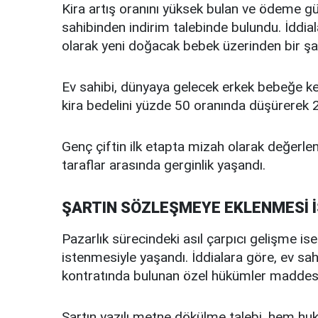
Kira artış oranını yüksek bulan ve ödeme güç
sahibinden indirim talebinde bulundu. İddial
olarak yeni doğacak bebek üzerinden bir şa
Ev sahibi, dünyaya gelecek erkek bebeğe k
kira bedelini yüzde 50 oranında düşürerek 20 
Genç çiftin ilk etapta mizah olarak değerlen
taraflar arasında gerginlik yaşandı.
ŞARTIN SÖZLEŞMEYE EKLENMESİ 
Pazarlık sürecindeki asıl çarpıcı gelişme is
istenmesiyle yaşandı. İddialara göre, ev sahib
kontratında bulunan özel hükümler maddesine
Şartın yazılı metne dökülme talebi, hem huku