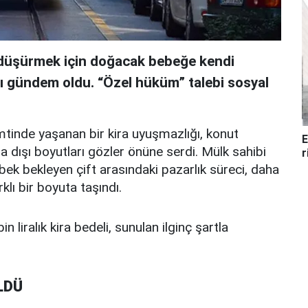
i düşürmek için doğacak bebeğe kendi
sı gündem oldu. “Özel hüküm” talebi sosyal
mtinde yaşanan bir kira uyuşmazlığı, konut
E
a dışı boyutları gözler önüne serdi. Mülk sahibi
r
ebek bekleyen çift arasındaki pazarlık süreci, daha
klı bir boyuta taşındı.
in liralık kira bedeli, sunulan ilginç şartla
LDÜ