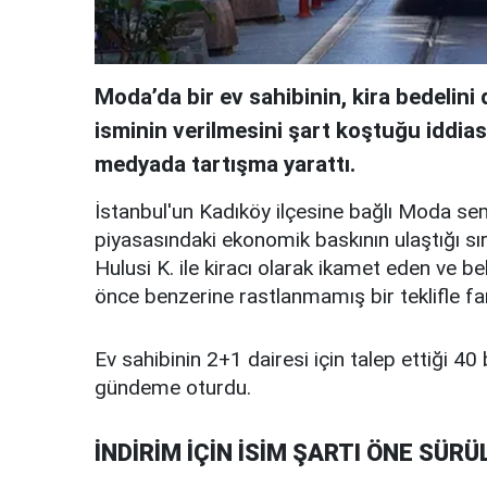
Moda’da bir ev sahibinin, kira bedelin
isminin verilmesini şart koştuğu iddia
medyada tartışma yarattı.
İstanbul'un Kadıköy ilçesine bağlı Moda se
piyasasındaki ekonomik baskının ulaştığı sır
Hulusi K. ile kiracı olarak ikamet eden ve b
önce benzerine rastlanmamış bir teklifle far
Ev sahibinin 2+1 dairesi için talep ettiği 40 b
gündeme oturdu.
İNDİRİM İÇİN İSİM ŞARTI ÖNE SÜRÜ