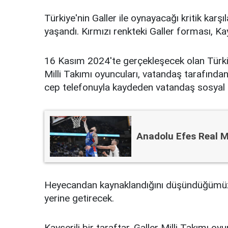
Türkiye'nin Galler ile oynayacağı kritik karş
yaşandı. Kırmızı renkteki Galler forması, Kay
16 Kasım 2024'te gerçekleşecek olan Türkiye
Milli Takımı oyuncuları, vatandaş tarafından T
cep telefonuyla kaydeden vatandaş sosyal
Anadolu Efes Real M
Heyecandan kaynaklandığını düşündüğümüz b
yerine getirecek.
Kayserili bir taraftar, Galler Milli Takımı oy