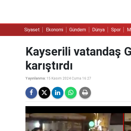
Siyaset
Ekonomi
Gündem
Dünya
Spor
M
Kayserili vatandaş Ga
karıştırdı
Yayınlanma:
15 Kasım 2024 Cuma 16:27